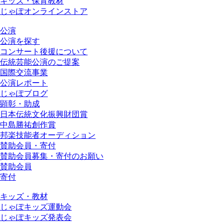
キッズ・保育教材
じゃぽオンラインストア
公演
公演を探す
コンサート後援について
伝統芸能公演のご提案
国際交流事業
公演レポート
じゃぽブログ
顕彰・助成
日本伝統文化振興財団賞
中島勝祐創作賞
邦楽技能者オーディション
賛助会員・寄付
賛助会員募集・寄付のお願い
賛助会員
寄付
キッズ・教材
じゃぽキッズ運動会
じゃぽキッズ発表会