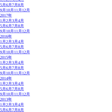
5月
6月
7月
8月
9月
10月
11月
12月
2017年
1月
2月
3月
4月
5月
6月
7月
8月
9月
10月
11月
12月
2016年
1月
2月
3月
4月
5月
6月
7月
8月
9月
10月
11月
12月
2015年
1月
2月
3月
4月
5月
6月
7月
8月
9月
10月
11月
12月
2014年
1月
2月
3月
4月
5月
6月
7月
8月
9月
10月
11月
12月
2013年
1月
2月
3月
4月
5月
6月
7月
8月