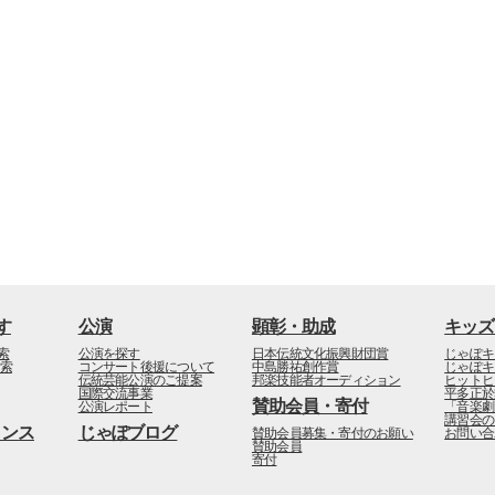
す
公演
顕彰・助成
キッズ
索
公演を探す
日本伝統文化振興財団賞
じゃぽキ
検索
コンサート後援について
中島勝祐創作賞
じゃぽキ
伝統芸能公演のご提案
邦楽技能者オーディション
ヒットヒ
国際交流事業
平多正於
賛助会員・寄付
公演レポート
「音楽劇
講習会の
インス
じゃぽブログ
賛助会員募集・寄付のお願い
お問い合
賛助会員
寄付