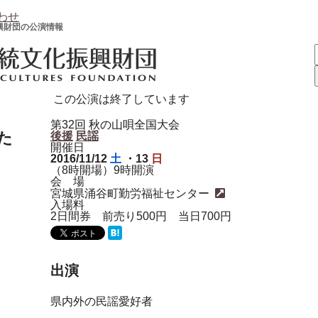
わせ
興財団の公演情報
この公演は終了しています
第32回 秋の山唄全国大会
た
後援
民謡
開催日
2016/11/12
土
・13
日
（8時開場）9時開演
会 場
宮城県涌谷町勤労福祉センター
入場料
2日間券 前売り500円 当日700円
出演
県内外の民謡愛好者