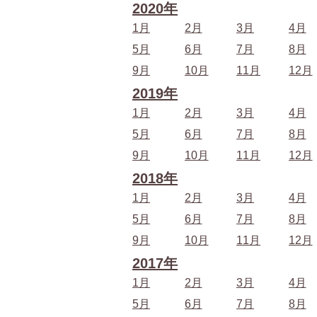
2020年
1月
2月
3月
4月
5月
6月
7月
8月
9月
10月
11月
12月
2019年
1月
2月
3月
4月
5月
6月
7月
8月
9月
10月
11月
12月
2018年
1月
2月
3月
4月
5月
6月
7月
8月
9月
10月
11月
12月
2017年
1月
2月
3月
4月
5月
6月
7月
8月