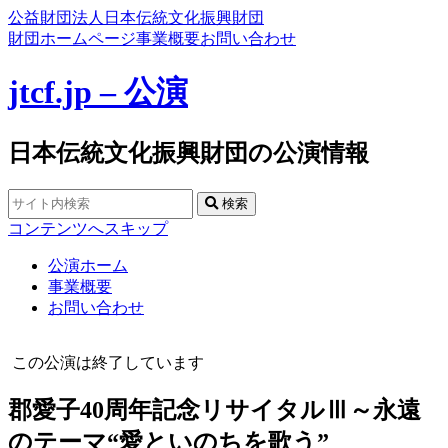
公益財団法人日本伝統文化振興財団
財団ホームページ
事業概要
お問い合わせ
jtcf.jp – 公演
日本伝統文化振興財団の公演情報
検索
コンテンツへスキップ
公演ホーム
事業概要
お問い合わせ
この公演は終了しています
郡愛子40周年記念リサイタルⅢ～永遠
のテーマ“愛といのちを歌う”