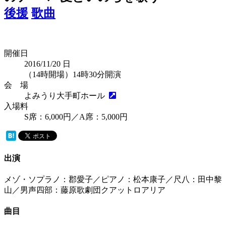
後援
歌曲
開催日
2016/11/20
日
（14時開場）14時30分開演
会 場
よみうり大手町ホール
入場料
S席：6,000円／A席：5,000円
出演
メゾ・ソプラノ：郡愛子／ピアノ：松本康子／尺八：田中黎
山／男声四部：藤原歌劇団クアットロアリア
曲目