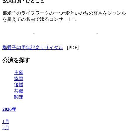
公演目的・ひとこと
郡愛子のライフワークの一つ“愛といのちの尊さをジャンル
を超えての名曲で綴るコンサート”。
郡愛子40周年記念リサイタル
[PDF]
公演を探す
主催
協賛
後援
共催
関連
2026年
1月
2月