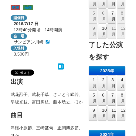
月
月
月
月
後援
民謡
5
6
7
8
開催日
月
月
月
月
2016/7/17
日
9
10
11
12
13時40分開場 14時開演
月
月
月
月
会 場
サンピアン川崎
了した公演
入場料
3,500円
を探す
2025年
1
2
3
4
出演
月
月
月
月
武花烈子、武花千草、さいとう武若、
5
6
7
8
月
月
月
月
早坂光枝、富田房枝、藤本琇丈、ほか
9
10
11
12
曲目
月
月
月
月
津軽小原節、三崎甚句、正調博多節、
2024年
ほか