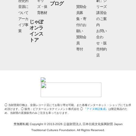
歴史的
キッ
劇」シ
ブログ
音源に
ズ・保
賛助会
リーズ
ついて
育教材
員募
講習会
アーカ
集・寄
のご案
じゃぽ
イブ事
付のお
内
オンラ
業
願い
お問い
インス
賛助会
合わ
トア
員
せ・販
寄付
売特約
店
◯ 当財団発行物は、全国レコード店にてお取り寄せ可能、また各種インターネット・ショップにてお求
め頂けます。◯ 販売：ビクターエンタテインメント株式会社 ◯
『アイヌ神話集成』
は限定商品のた
め、当財団の直接販売のみご注文を承っております。
禁無断転載 Copyright © 2013-2026 公益財団法人 日本伝統文化振興財団 Japan
Traditional Cultures Foundation. All Rights Reserved.