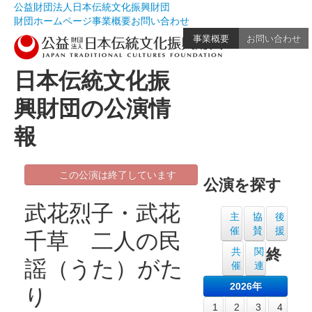
公益財団法人日本伝統文化振興財団
財団ホームページ
事業概要
お問い合わせ
事業概要
お問い合わせ
日本伝統文化振
興財団の公演情
報
この公演は終了しています
公演を探す
武花烈子・武花
主
協
後
催
賛
援
千草 二人の民
共
関
終
謡（うた）がた
催
連
2026年
り
1
2
3
4