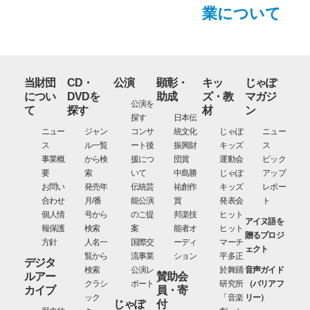
業について
当財団
CD・
公演
顕彰・
キッ
じゃぽ
につい
DVDを
助成
ズ・教
マガジ
公演を
て
探す
材
ン
探す
日本伝
ニュー
ジャン
コンサ
統文化
じゃぽ
ニュー
ス
ル一覧
ート後
振興財
キッズ
ス
事業概
から検
援につ
団賞
運動会
ピック
要
索
いて
中島勝
じゃぽ
アップ
お問い
発売年
伝統芸
祐創作
キッズ
レポー
合わせ
月/番
能公演
賞
発表会
ト
個人情
号から
のご提
邦楽技
ヒット
アイヌ語を
報保護
検索
案
能者オ
ヒット
贈るプロジ
方針
人名一
国際交
ーディ
マーチ
ェクト
覧から
流事業
ション
平多正
デジタ
検索
公演レ
於舞踊
音声ガイド
ルアー
賛助会
クラシ
ポート
研究所
（バリアフ
カイブ
員・寄
ック
「音楽
リー）
じゃぽ
付