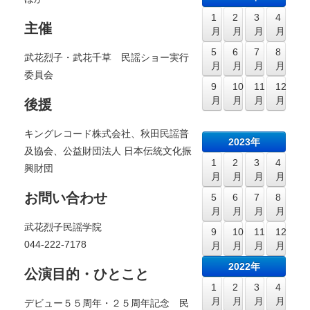
1
2
3
4
主催
月
月
月
月
5
6
7
8
武花烈子・武花千草 民謡ショー実行
月
月
月
月
委員会
9
10
11
12
月
月
月
月
後援
キングレコード株式会社、秋田民謡普
2023年
及協会、公益財団法人 日本伝統文化振
1
2
3
4
興財団
月
月
月
月
お問い合わせ
5
6
7
8
月
月
月
月
武花烈子民謡学院
9
10
11
12
044-222-7178
月
月
月
月
2022年
公演目的・ひとこと
1
2
3
4
月
月
月
月
デビュー５５周年・２５周年記念 民