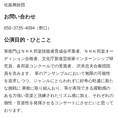
化振興財団
お問い合わせ
050−3735−4094（野口）
公演目的・ひとこと
箏衛門はＮＨＫ邦楽技能者育成会卒業者、ＮＨＫ邦楽オー
ディション合格者、文化庁新進芸術家インターンシップ研
究員、各邦楽コンクールでの受賞者、 沢井忠夫合奏団団
員を含みます。 箏のアンサンブルにおいて無限の可能性
を追求しつつ、ジャンルにとらわれずに好奇心旺盛に新た
な挑戦に 果敢に取り組んおり、箏が表現できる躍動感の
ある力強い音楽と洗練されたリズム感に加え、それぞれの
個性・音楽性を発揮させるコンサートにさせたいと思って
おります。