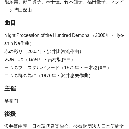
池摩美、野口貴子、林千佳、竹本知子、福田優子、マクイ
ーン時田深山
曲目
Night Procession of the Hundred Demons （2008年・Hyo-
shin Na作曲）
赤の彩り（2003年・沢井比河流作曲）
VORTEX（1994年・吉村弘作曲）
三つのフェスタルバラード（1975年・三木稔作曲）
二つの群の為に（1976年・沢井忠夫作曲）
主催
箏衛門
後援
沢井箏曲院、日本現代音楽協会、公益財団法人日本伝統文