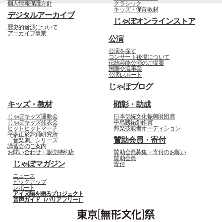
個人情報保護方針
クラシック
キッズ・保育教材
デジタルアーカイブ
じゃぽオンラインストア
歴史的音源について
アーカイブ事業
公演
公演を探す
コンサート後援について
伝統芸能公演のご提案
国際交流事業
公演レポート
じゃぽブログ
キッズ・教材
顕彰・助成
じゃぽキッズ運動会
日本伝統文化振興財団賞
じゃぽキッズ発表会
中島勝祐創作賞
ヒットヒットマーチ
邦楽技能者オーディション
平多正於舞踊研究所
賛助会員・寄付
「音楽劇」シリーズ
講習会のご案内
お問い合わせ・販売特約店
賛助会員募集・寄付のお願い
賛助会員
じゃぽマガジン
寄付
ニュース
ピックアップ
レポート
アイヌ語を贈るプロジェクト
音声ガイド（バリアフリー）