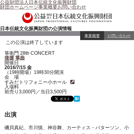
公益財団法人日本伝統文化振興財団
財団ホームページ
事業概要
お問い合わせ
日本伝統文化振興財団の公演情報
事業概要
お問い合わせ
この公演は終了しています
箏衛門 28th CONCERT
後援
箏曲
開催日
2016/7/15
金
（19時開場）19時30分開演
会 場
すみだトリフォニー小ホール
入場料
前売り3,000円／当日3,500円
出演
磯貝真紀、市川慎、神谷舞、カーティス・パターソン、小