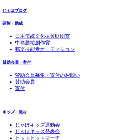
じゃぽブログ
顕彰・助成
日本伝統文化振興財団賞
中島勝祐創作賞
邦楽技能者オーディション
賛助会員・寄付
賛助会員募集・寄付のお願い
賛助会員
寄付
キッズ・教材
じゃぽキッズ運動会
じゃぽキッズ発表会
ヒットヒットマーチ