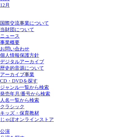
12月
国際交流事業について
当財団について
ニュース
事業概要
お問い合わせ
個人情報保護方針
デジタルアーカイブ
歴史的音源について
アーカイブ事業
CD・DVDを探す
ジャンル一覧から検索
発売年月/番号から検索
人名一覧から検索
クラシック
キッズ・保育教材
じゃぽオンラインストア
公演