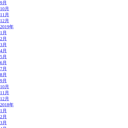
9月
10月
11月
12月
2019年
1月
2月
3月
4月
5月
6月
7月
8月
9月
10月
11月
12月
2018年
1月
2月
3月