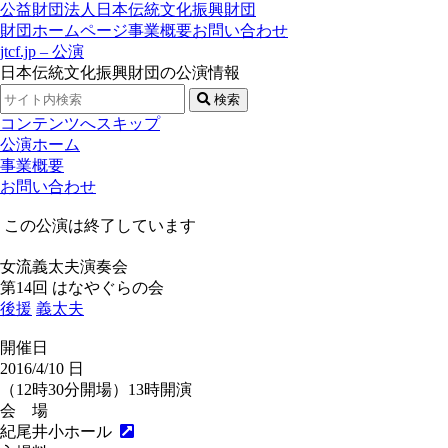
公益財団法人日本伝統文化振興財団
財団ホームページ
事業概要
お問い合わせ
jtcf.jp – 公演
日本伝統文化振興財団の公演情報
検索
コンテンツへスキップ
公演ホーム
事業概要
お問い合わせ
この公演は終了しています
女流義太夫演奏会
第14回 はなやぐらの会
後援
義太夫
開催日
2016/4/10
日
（12時30分開場）13時開演
会 場
紀尾井小ホール