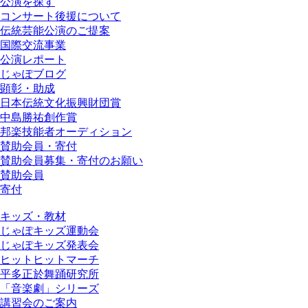
公演を探す
コンサート後援について
伝統芸能公演のご提案
国際交流事業
公演レポート
じゃぽブログ
顕彰・助成
日本伝統文化振興財団賞
中島勝祐創作賞
邦楽技能者オーディション
賛助会員・寄付
賛助会員募集・寄付のお願い
賛助会員
寄付
キッズ・教材
じゃぽキッズ運動会
じゃぽキッズ発表会
ヒットヒットマーチ
平多正於舞踊研究所
「音楽劇」シリーズ
講習会のご案内