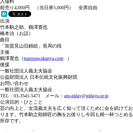
入場料
前売り4,000円 （当日券5,000円） 全席自由
出演
竹本駒之助、鶴澤寛也
橋本治（お話）
曲目
「加賀見山旧錦絵」長局の段
主催
鶴澤寛也（
tsuruzawakanya.com
）
後援
一般社団法人義太夫協会
公益財団法人 日本伝統文化振興財団
お問い合わせ
一般社団法人義太夫協会
TEL：03-3541-5471 メール：
am-giday@gidayu.or.jp
公演目的・ひとこと
芸の向上と、女流義太夫を広く知って頂くために会を続けてお
ります。竹本駒之助師匠の胸をお借りし今回も精一杯つとめる
所存です。