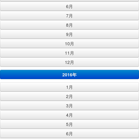
6月
7月
8月
9月
10月
11月
12月
2016年
1月
2月
3月
4月
5月
6月