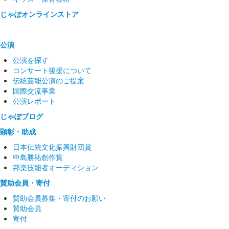
じゃぽオンラインストア
公演
公演を探す
コンサート後援について
伝統芸能公演のご提案
国際交流事業
公演レポート
じゃぽブログ
顕彰・助成
日本伝統文化振興財団賞
中島勝祐創作賞
邦楽技能者オーディション
賛助会員・寄付
賛助会員募集・寄付のお願い
賛助会員
寄付