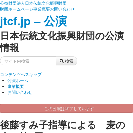
公益財団法人日本伝統文化振興財団
財団ホームページ
事業概要
お問い合わせ
jtcf.jp – 公演
日本伝統文化振興財団の公演
情報
検索
コンテンツへスキップ
公演ホーム
事業概要
お問い合わせ
この公演は終了しています
後藤すみ子指導による 麦の