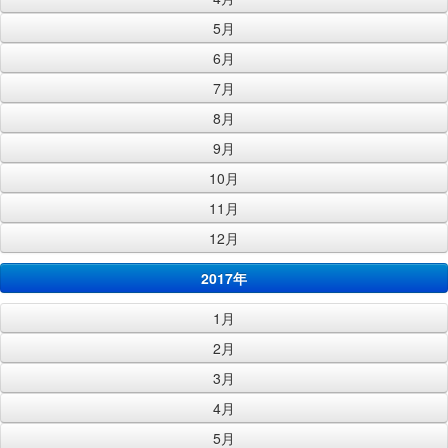
5月
6月
7月
8月
9月
10月
11月
12月
2017年
1月
2月
3月
4月
5月