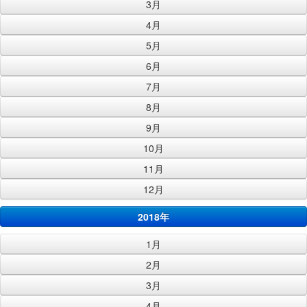
3月
4月
5月
6月
7月
8月
9月
10月
11月
12月
2018年
1月
2月
3月
4月