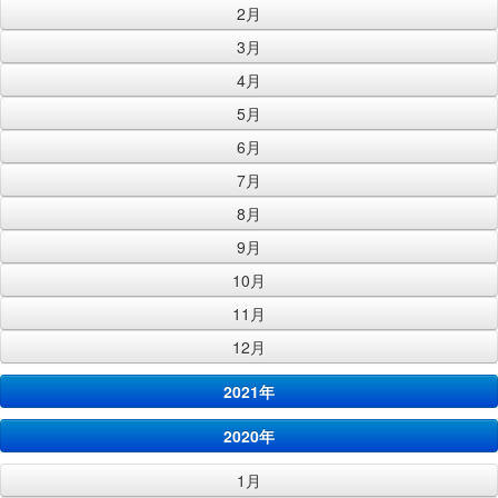
2月
3月
4月
5月
6月
7月
8月
9月
10月
11月
12月
2021年
2020年
1月