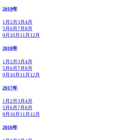
2019年
1月
2月
3月
4月
5月
6月
7月
8月
9月
10月
11月
12月
2018年
1月
2月
3月
4月
5月
6月
7月
8月
9月
10月
11月
12月
2017年
1月
2月
3月
4月
5月
6月
7月
8月
9月
10月
11月
12月
2016年