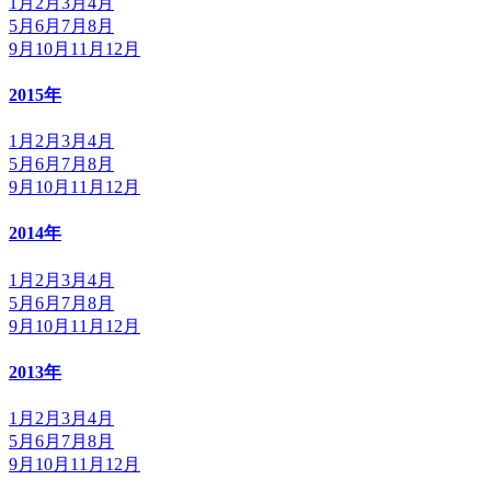
1月
2月
3月
4月
5月
6月
7月
8月
9月
10月
11月
12月
2015年
1月
2月
3月
4月
5月
6月
7月
8月
9月
10月
11月
12月
2014年
1月
2月
3月
4月
5月
6月
7月
8月
9月
10月
11月
12月
2013年
1月
2月
3月
4月
5月
6月
7月
8月
9月
10月
11月
12月