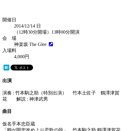
開催日
2014/12/14
日
（12時30分開場）13時00分開演
会 場
神楽坂 The Glee
入場料
4,000円
出演
演奏 : 竹本駒之助（特別出演） 竹本土佐子 鶴澤津賀
花 解説 : 神津武男
曲目
仮名手本忠臣蔵
「鶴が岡兜改めより恋歌の段」 竹本駒之助 鶴澤津賀花