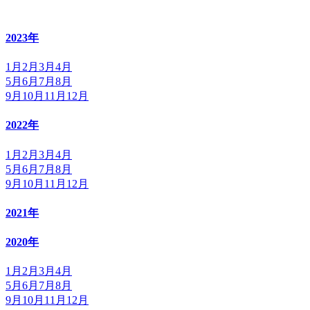
2023年
1月
2月
3月
4月
5月
6月
7月
8月
9月
10月
11月
12月
2022年
1月
2月
3月
4月
5月
6月
7月
8月
9月
10月
11月
12月
2021年
2020年
1月
2月
3月
4月
5月
6月
7月
8月
9月
10月
11月
12月