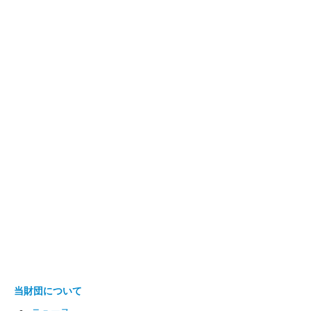
当財団について