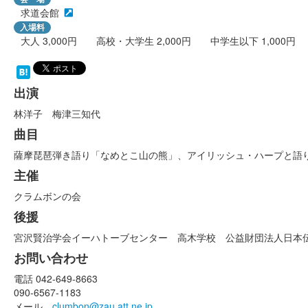
求道会館
入場料
大人 3,000円 高校・大学生 2,000円 中学生以下 1,000円
出演
林洋子 梅津三知代
曲目
薩摩琵琶弾き語り「なめとこ山の熊」、アイリッシュ・ハープと語
主催
クラムボンの会
後援
宮沢賢治学会イーハトーブセンター 高木学校 公益財団法人日本
お問い合わせ
電話 042-649-8663
090-6567-1183
メール
clumbon@zau.att.ne.jp