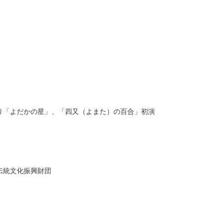
り「よだかの星」、「四又（よまた）の百合」初演
伝統文化振興財団