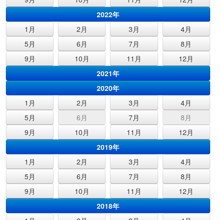
2022年
1月
2月
3月
4月
5月
6月
7月
8月
9月
10月
11月
12月
2021年
2020年
1月
2月
3月
4月
5月
6月
7月
8月
9月
10月
11月
12月
2019年
1月
2月
3月
4月
5月
6月
7月
8月
9月
10月
11月
12月
2018年