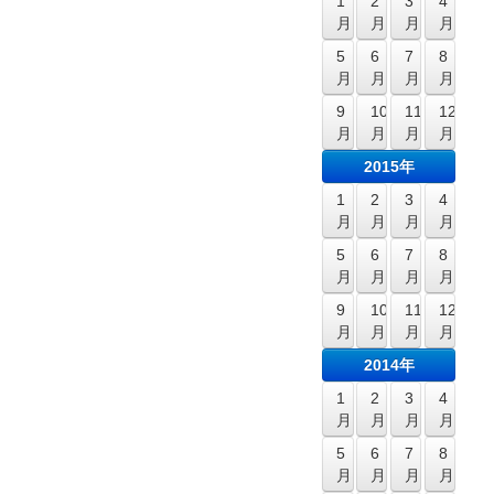
1
2
3
4
月
月
月
月
5
6
7
8
月
月
月
月
9
10
11
12
月
月
月
月
2015年
1
2
3
4
月
月
月
月
5
6
7
8
月
月
月
月
9
10
11
12
月
月
月
月
2014年
1
2
3
4
月
月
月
月
5
6
7
8
月
月
月
月