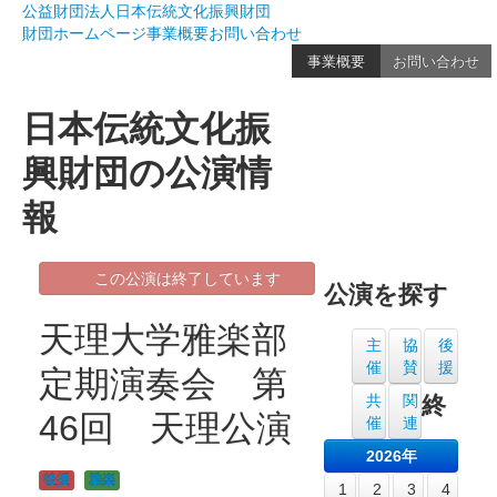
公益財団法人日本伝統文化振興財団
財団ホームページ
事業概要
お問い合わせ
事業概要
お問い合わせ
日本伝統文化振
興財団の公演情
報
この公演は終了しています
公演を探す
天理大学雅楽部
主
協
後
催
賛
援
定期演奏会 第
共
関
終
46回 天理公演
催
連
2026年
後援
雅楽
1
2
3
4