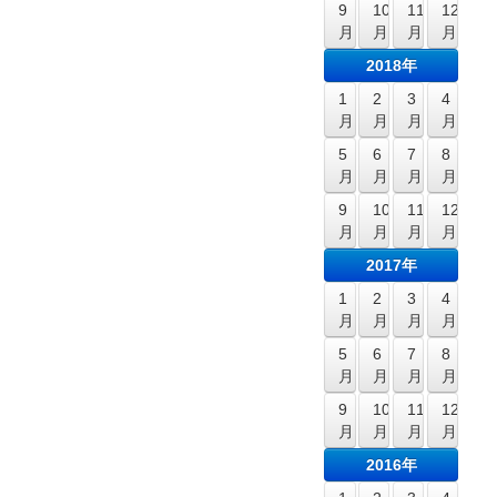
9
10
11
12
月
月
月
月
2018年
1
2
3
4
月
月
月
月
5
6
7
8
月
月
月
月
9
10
11
12
月
月
月
月
2017年
1
2
3
4
月
月
月
月
5
6
7
8
月
月
月
月
9
10
11
12
月
月
月
月
2016年