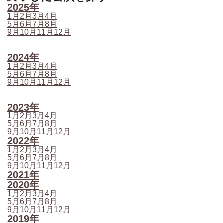
2025年
1月
2月
3月
4月
5月
6月
7月
8月
9月
10月
11月
12月
2024年
1月
2月
3月
4月
5月
6月
7月
8月
9月
10月
11月
12月
2023年
1月
2月
3月
4月
5月
6月
7月
8月
9月
10月
11月
12月
2022年
1月
2月
3月
4月
5月
6月
7月
8月
9月
10月
11月
12月
2021年
2020年
1月
2月
3月
4月
5月
6月
7月
8月
9月
10月
11月
12月
2019年