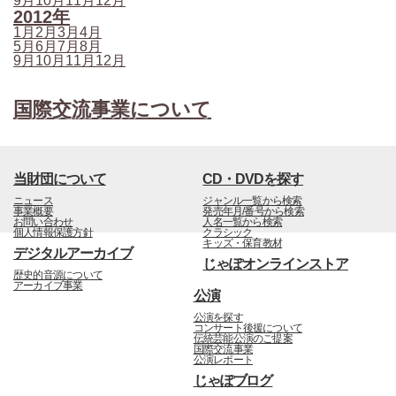
9月
10月
11月
12月
2012年
1月
2月
3月
4月
5月
6月
7月
8月
9月
10月
11月
12月
国際交流事業について
当財団について
CD・DVDを探す
ニュース
ジャンル一覧から検索
事業概要
発売年月/番号から検索
お問い合わせ
人名一覧から検索
個人情報保護方針
クラシック
キッズ・保育教材
デジタルアーカイブ
じゃぽオンラインストア
歴史的音源について
アーカイブ事業
公演
公演を探す
コンサート後援について
伝統芸能公演のご提案
国際交流事業
公演レポート
じゃぽブログ