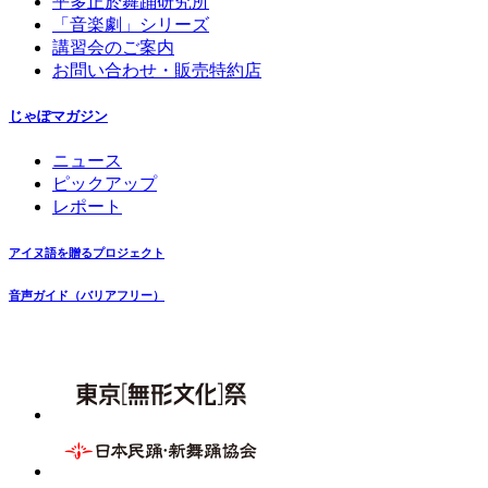
平多正於舞踊研究所
「音楽劇」シリーズ
講習会のご案内
お問い合わせ・販売特約店
じゃぽマガジン
ニュース
ピックアップ
レポート
アイヌ語を贈るプロジェクト
音声ガイド（バリアフリー）