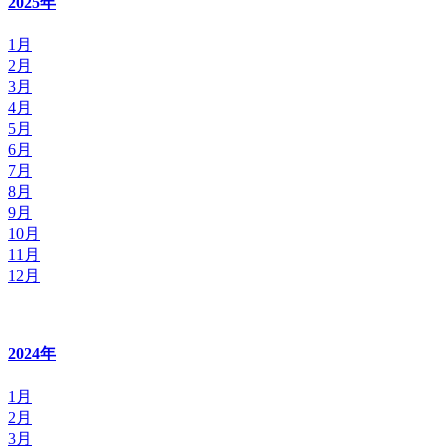
2025年
1月
2月
3月
4月
5月
6月
7月
8月
9月
10月
11月
12月
2024年
1月
2月
3月