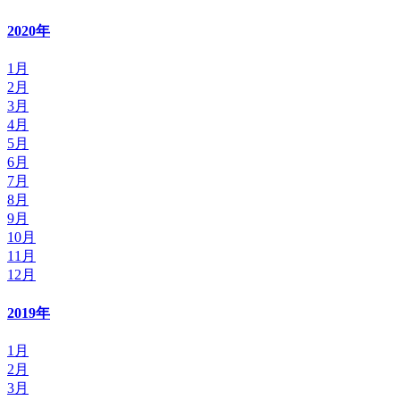
2020年
1月
2月
3月
4月
5月
6月
7月
8月
9月
10月
11月
12月
2019年
1月
2月
3月