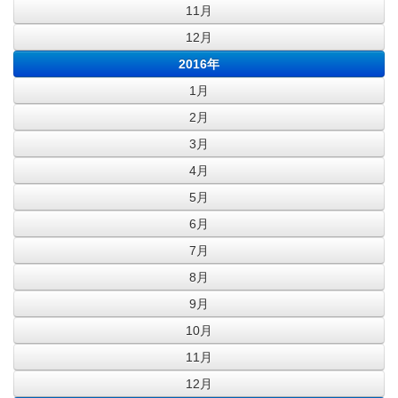
11月
12月
2016年
1月
2月
3月
4月
5月
6月
7月
8月
9月
10月
11月
12月