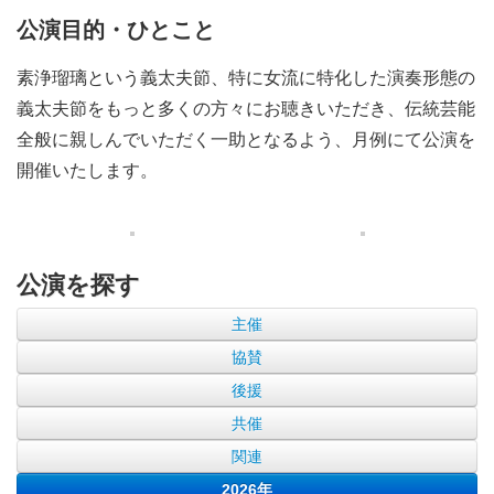
公演目的・ひとこと
素浄瑠璃という義太夫節、特に女流に特化した演奏形態の
義太夫節をもっと多くの方々にお聴きいただき、伝統芸能
全般に親しんでいただく一助となるよう、月例にて公演を
開催いたします。
公演を探す
主催
協賛
後援
共催
関連
2026年