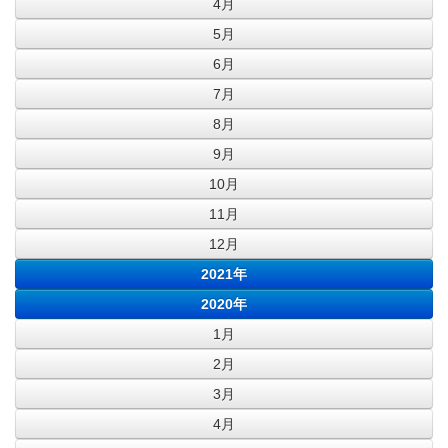
4月
5月
6月
7月
8月
9月
10月
11月
12月
2021年
2020年
1月
2月
3月
4月