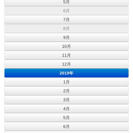
5月
6月
7月
8月
9月
10月
11月
12月
2019年
1月
2月
3月
4月
5月
6月