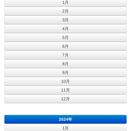
1月
2月
3月
4月
5月
6月
7月
8月
9月
10月
11月
12月
2024年
1月