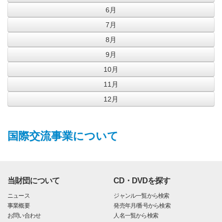
6月
7月
8月
9月
10月
11月
12月
国際交流事業について
当財団について
CD・DVDを探す
ニュース
ジャンル一覧から検索
事業概要
発売年月/番号から検索
お問い合わせ
人名一覧から検索