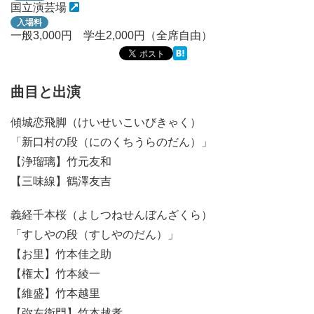
国立演芸場
入場料
一般3,000円 学生2,000円（全席自由）
曲目と出演
傾城恋飛脚（けいせいこいびきゃく）
「新口村の段（にのくちうらのだん）」
【浄瑠璃】竹元友和
【三味線】鶴澤友吉
義経千本桜（よしつねせんぼんざくら）
「すしやの段（すしやのだん）」
【お里】竹本佳之助
【権太】竹本綾一
【維盛】竹本越里
【弥左衛門】竹本越孝