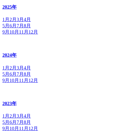
2025年
1月
2月
3月
4月
5月
6月
7月
8月
9月
10月
11月
12月
2024年
1月
2月
3月
4月
5月
6月
7月
8月
9月
10月
11月
12月
2023年
1月
2月
3月
4月
5月
6月
7月
8月
9月
10月
11月
12月