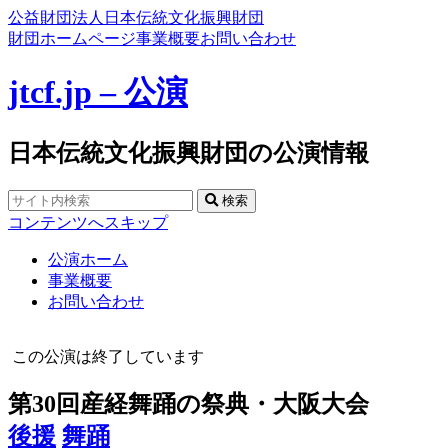
公益財団法人日本伝統文化振興財団
財団ホームページ
事業概要
お問い合わせ
jtcf.jp – 公演
日本伝統文化振興財団の公演情報
検索
コンテンツへスキップ
公演ホーム
事業概要
お問い合わせ
この公演は終了しています
第30回産経舞踊の祭典・大阪大会
後援
舞踊