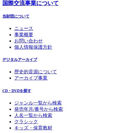
国際交流事業について
当財団について
ニュース
事業概要
お問い合わせ
個人情報保護方針
デジタルアーカイブ
歴史的音源について
アーカイブ事業
CD・DVDを探す
ジャンル一覧から検索
発売年月/番号から検索
人名一覧から検索
クラシック
キッズ・保育教材