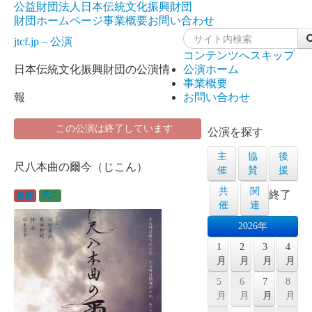
公益財団法人日本伝統文化振興財団
財団ホームページ
事業概要
お問い合わせ
jtcf.jp – 公演
コンテンツへスキップ
日本伝統文化振興財団の公演情
公演ホーム
事業概要
報
お問い合わせ
この公演は終了しています
公演を探す
主
協
後
尺八本曲の爾今（じこん）
催
賛
援
共
関
終了
後援
尺八
催
連
2026年
1
2
3
4
月
月
月
月
5
6
7
8
月
月
月
月