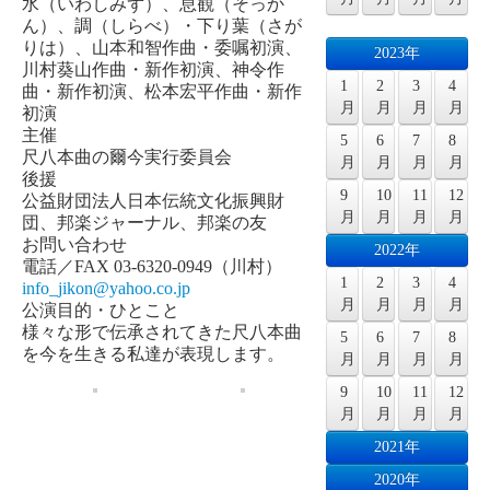
水（いわしみず）、息観（そっか
ん）、調（しらべ）・下り葉（さが
りは）、山本和智作曲・委嘱初演、
2023年
川村葵山作曲・新作初演、神令作
1
2
3
4
曲・新作初演、松本宏平作曲・新作
月
月
月
月
初演
主催
5
6
7
8
尺八本曲の爾今実行委員会
月
月
月
月
後援
9
10
11
12
公益財団法人日本伝統文化振興財
月
月
月
月
団、邦楽ジャーナル、邦楽の友
お問い合わせ
2022年
電話／FAX 03-6320-0949（川村）
1
2
3
4
info_jikon@yahoo.co.jp
月
月
月
月
公演目的・ひとこと
様々な形で伝承されてきた尺八本曲
5
6
7
8
を今を生きる私達が表現します。
月
月
月
月
9
10
11
12
月
月
月
月
2021年
2020年