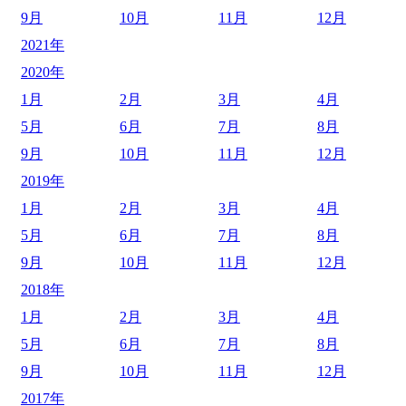
9月
10月
11月
12月
2021年
2020年
1月
2月
3月
4月
5月
6月
7月
8月
9月
10月
11月
12月
2019年
1月
2月
3月
4月
5月
6月
7月
8月
9月
10月
11月
12月
2018年
1月
2月
3月
4月
5月
6月
7月
8月
9月
10月
11月
12月
2017年