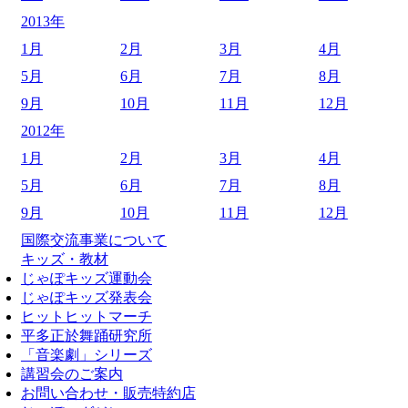
2013年
1月
2月
3月
4月
5月
6月
7月
8月
9月
10月
11月
12月
2012年
1月
2月
3月
4月
5月
6月
7月
8月
9月
10月
11月
12月
国際交流事業について
キッズ・教材
じゃぽキッズ運動会
じゃぽキッズ発表会
ヒットヒットマーチ
平多正於舞踊研究所
「音楽劇」シリーズ
講習会のご案内
お問い合わせ・販売特約店