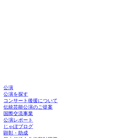
公演
公演を探す
コンサート後援について
伝統芸能公演のご提案
国際交流事業
公演レポート
じゃぽブログ
顕彰・助成