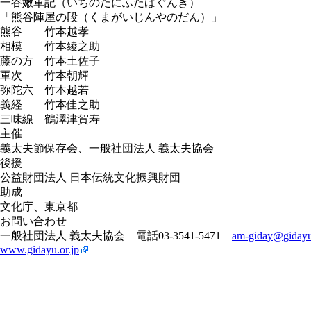
一谷嫩軍記（いちのたにふたばぐんき）
「熊谷陣屋の段（くまがいじんやのだん）」
熊谷 竹本越孝
相模 竹本綾之助
藤の方 竹本土佐子
軍次 竹本朝輝
弥陀六 竹本越若
義経 竹本佳之助
三味線 鶴澤津賀寿
主催
義太夫節保存会、一般社団法人 義太夫協会
後援
公益財団法人 日本伝統文化振興財団
助成
文化庁、東京都
お問い合わせ
一般社団法人 義太夫協会 電話03-3541-5471
am-giday@gidayu.
www.gidayu.or.jp