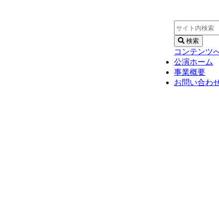
検索
コンテンツ
公演ホーム
事業概要
お問い合わ