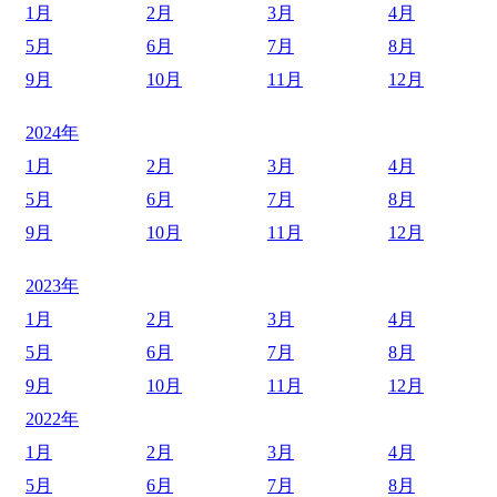
1月
2月
3月
4月
5月
6月
7月
8月
9月
10月
11月
12月
2024年
1月
2月
3月
4月
5月
6月
7月
8月
9月
10月
11月
12月
2023年
1月
2月
3月
4月
5月
6月
7月
8月
9月
10月
11月
12月
2022年
1月
2月
3月
4月
5月
6月
7月
8月