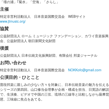
「壇の浦」｢菊水」「空海」「さらし」
主催
特定非営利活動法人 日本音楽国際交流会 WEBサイト
www.jtmusic.org/
協賛
公益財団法人 ローム ミュージック ファンデーション、カワイ音楽振興
会、公益財団法人 朝日新聞文化財団
後援
公益財団法人 日本伝統文化振興財団、有限会社 邦楽ジャーナル
お問い合わせ
特定非営利活動法人 日本音楽国際交流会
NOKKofc@gmail.com
公演目的・ひとこと
普段邦楽に親しみの少ない方々を対象に、日本伝統音楽の魅力を伝える
シリーズの第四回。山口修当会理事が企画・構成を担当、日英語の解説
で、生演奏、ビデオで中国の三弦、琉球の三線等と比較しながら薩摩琵
琶、三味線に焦点をあてる。