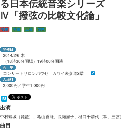
る日本伝統音楽シリーズ
Ⅳ「撥弦の比較文化論」
後援
箏曲
三弦
琵琶
開催日
2014/2/6
木
（18時30分開場）19時00分開演
会 場
コンサートサロンパウゼ カワイ表参道2階
入場料
2,000円／学生1,000円
出演
中村鶴城（琵琶）、亀山香能、長瀬淑子、樋口千清代（箏、三弦）
曲目