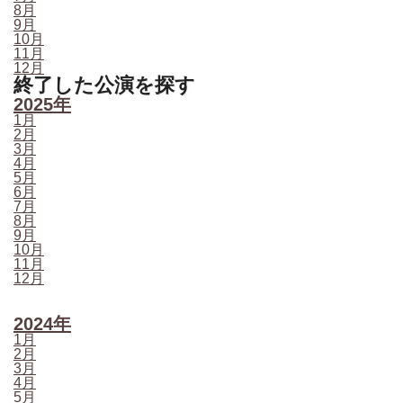
8月
9月
10月
11月
12月
終了した公演を探す
2025年
1月
2月
3月
4月
5月
6月
7月
8月
9月
10月
11月
12月
2024年
1月
2月
3月
4月
5月