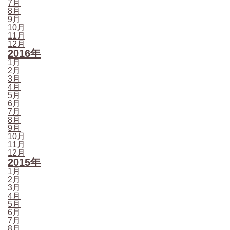
7月
8月
9月
10月
11月
12月
2016年
1月
2月
3月
4月
5月
6月
7月
8月
9月
10月
11月
12月
2015年
1月
2月
3月
4月
5月
6月
7月
8月