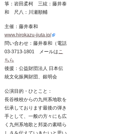
箏：岩田柔柯 三絃：藤井泰
和 尺八：川瀬順輔
主催：藤井泰和
www.hirokazu-jiuta.jp/
問い合わせ：藤井泰和（電話
03-3713-1801 メールは
こ
ちら
後援：公益財団法人 日本伝
統文化振興財団、銀明会
公演目的・ひとこと：
長谷検校からの九州系地歌を
伝承しております最後の弾き
手として、一般の方々にも広
く九州系地歌と邦楽の素晴ら
しさを伝えていきたいと思い