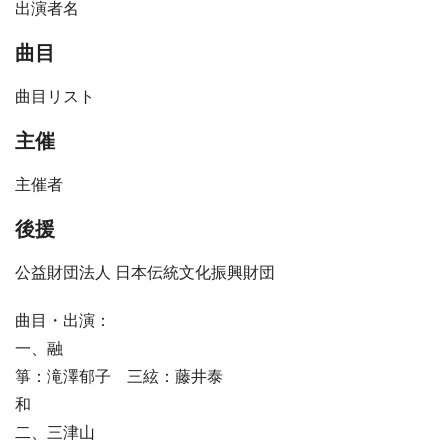
出演者名
曲目
曲目リスト
主催
主催者
後援
公益財団法人 日本伝統文化振興財団
曲目・出演：
一、融
箏：滝澤郁子 三絃：藤井泰
和
二、三津山