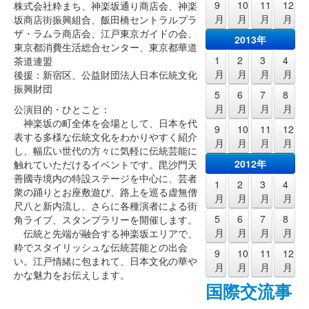
9
10
11
12
株式会社粋まち、神楽坂通り商店会、神楽
月
月
月
月
坂商店街振興組合、飯田橋セントラルプラ
ザ・ラムラ商店会、江戸東京ガイドの会、
2013年
東京都消費生活総合センター、東京都華道
1
2
3
4
茶道連盟
月
月
月
月
後援：新宿区、公益財団法人日本伝統文化
振興財団
5
6
7
8
月
月
月
月
公演目的・ひとこと：
神楽坂の町全体を会場として、日本を代
9
10
11
12
表する多様な伝統文化をわかりやすく紹介
月
月
月
月
し、幅広い世代の方々に気軽に伝統芸能に
2012年
触れていただけるイベントです。毘沙門天
善國寺境内の特設ステージを中心に、芸者
1
2
3
4
衆の踊りとお座敷遊び、路上を巡る虚無僧
月
月
月
月
尺八と新内流し、さらに各種演者による街
5
6
7
8
角ライブ、スタンプラリーを開催します。
月
月
月
月
伝統と先端が融合する神楽坂エリアで、
粋でスタイリッシュな伝統芸能との出会
9
10
11
12
い。江戸情緒に包まれて、日本文化の華や
月
月
月
月
かな魅力をお伝えします。
国際交流事