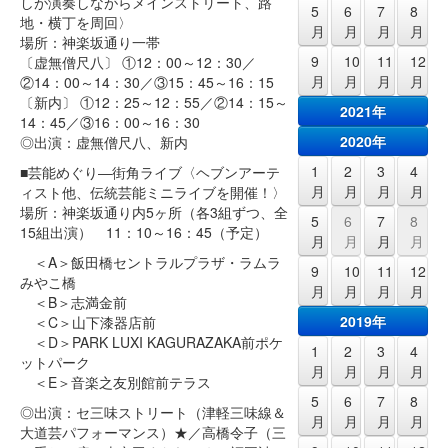
しが演奏しながらメインストリート、路
5
6
7
8
地・横丁を周回〉
月
月
月
月
場所：神楽坂通り一帯
9
10
11
12
〔虚無僧尺八〕 ①12：00～12：30／
月
月
月
月
②14：00～14：30／③15：45～16：15
〔新内〕 ①12：25～12：55／②14：15～
2021年
14：45／③16：00～16：30
2020年
◎出演：虚無僧尺八、新内
1
2
3
4
■芸能めぐり―街角ライブ〈ヘブンアーテ
月
月
月
月
ィスト他、伝統芸能ミニライブを開催！〉
場所：神楽坂通り内5ヶ所（各3組ずつ、全
5
6
7
8
15組出演） 11：10～16：45（予定）
月
月
月
月
＜A＞飯田橋セントラルプラザ・ラムラ
9
10
11
12
みやこ橋
月
月
月
月
＜B＞志満金前
2019年
＜C＞山下漆器店前
＜D＞PARK LUXI KAGURAZAKA前ポケ
1
2
3
4
ットパーク
月
月
月
月
＜E＞音楽之友別館前テラス
5
6
7
8
◎出演：セ三味ストリート（津軽三味線＆
月
月
月
月
大道芸パフォーマンス）★／高橋令子（三