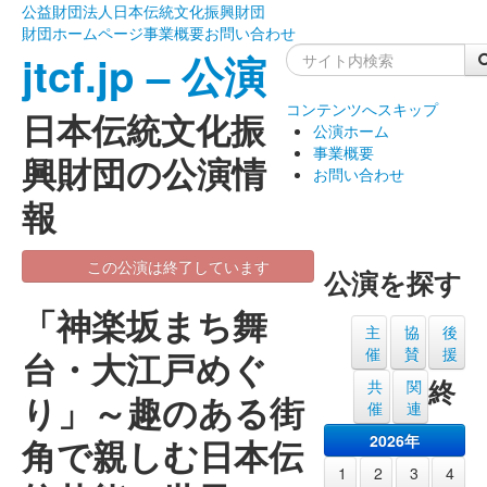
公益財団法人日本伝統文化振興財団
財団ホームページ
事業概要
お問い合わせ
jtcf.jp – 公演
コンテンツへスキップ
日本伝統文化振
公演ホーム
事業概要
興財団の公演情
お問い合わせ
報
この公演は終了しています
公演を探す
「神楽坂まち舞
主
協
後
催
賛
援
台・大江戸めぐ
終
共
関
り」～趣のある街
催
連
2026年
角で親しむ日本伝
1
2
3
4