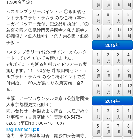
1,500名予定）
月
月
月
月
＜スタンプラリーポイント＞ ①飯田橋セ
5
6
7
8
ントラルプラザ・ラムラ みやこ橋（本部
月
月
月
月
＝ガイドツアー受付、記念品引換所）／②
9
10
11
12
若宮公園／③毘沙門天善國寺／④光照寺／
月
月
月
月
⑤圓福寺／⑥赤城神社／⑦寺内公園／⑧軽
子坂上
2015年
※スタンプラリーはどのポイントからスタ
1
2
3
4
ートしていただいても構いません。
月
月
月
月
※各ポイントを巡る無料ガイドツアーも実
5
6
7
8
施します。11：00から ①飯田橋セントラ
月
月
月
月
ルプラザ・ラムラ みやこ橋ポイントで受
付開始。 20人が集まり次第実施、全7
9
10
11
12
回。
月
月
月
月
主催：アーツカウンシル東京（公益財団法
2014年
人東京都歴史文化財団）
1
2
3
4
問い合わせ：神楽坂まち舞台・大江戸めぐ
月
月
月
月
り事務局（古典空間内）電話 03-5478-
8265（平日10：00～18：00）
5
6
7
8
kaguramachi.jp
月
月
月
月
協力：東京神楽坂組合、毘沙門天善國寺、