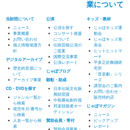
業について
当財団について
公演
キッズ・教材
ニュース
公演を探す
じゃぽキッズ運
事業概要
コンサート後援
動会
お問い合わせ
について
じゃぽキッズ発
個人情報保護方
伝統芸能公演の
表会
針
ご提案
ヒットヒットマ
国際交流事業
ーチ
デジタルアーカイブ
公演レポート
平多正於舞踊研
歴史的音源につ
究所
じゃぽブログ
いて
「音楽劇」シリ
アーカイブ事業
顕彰・助成
ーズ
講習会のご案内
CD・DVDを探す
日本伝統文化振
お問い合わせ・
興財団賞
ジャンル一覧か
販売特約店
中島勝祐創作賞
ら検索
邦楽技能者オー
じゃぽマガジン
発売年月/番号か
ディション
ら検索
ニュース
人名一覧から検
賛助会員・寄付
ピックアップ
索
レポート
賛助会員募集・