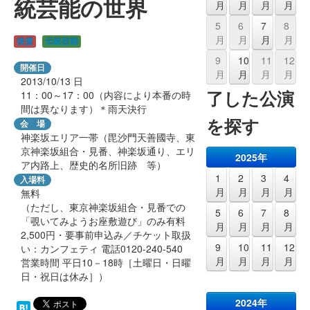
統芸能の世界
月
月
月
月
5
6
7
8
月
月
月
月
後援
伝統芸能
9
10
11
12
開催日
月
月
月
月
2013/10/13
日
了した公演
11：00～17：00（内容により本番の時
間は異なります）＊雨天決行
を探す
会 場
神楽坂エリア一帯（毘沙門天善國寺、東
京神楽坂組合・見番、神楽坂通り、エリ
2025年
ア内路上、歴史的名所旧跡 等）
1
2
3
4
入場料
月
月
月
月
無料
（ただし、東京神楽坂組合・見番での
5
6
7
8
「覗いてみようお座敷遊び」のみ有料
月
月
月
月
2,500円・要事前申込み／チケット取扱
9
10
11
12
い：カンフェティ 電話0120-240-540
月
月
月
月
営業時間 平日10－18時［土曜日・日曜
日・祝日は休み］）
2024年