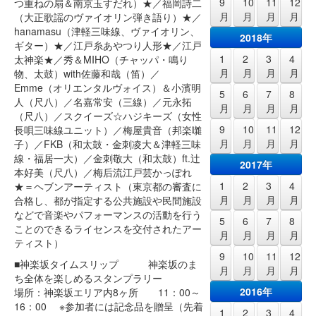
9
10
11
12
つ重ねの扇＆南京玉すだれ）★／福岡詩二
月
月
月
月
（大正歌謡のヴァイオリン弾き語り）★／
hanamasu（津軽三味線、ヴァイオリン、
2018年
ギター）★／江戸糸あやつり人形★／江戸
1
2
3
4
太神楽★／秀＆MIHO（チャッパ・鳴り
月
月
月
月
物、太鼓）with佐藤和哉（笛）／
Emme（オリエンタルヴォイス）＆小濱明
5
6
7
8
人（尺八）／名嘉常安（三線）／元永拓
月
月
月
月
（尺八）／スクイーズ☆ハジキーズ（女性
9
10
11
12
長唄三味線ユニット）／梅屋貴音（邦楽囃
月
月
月
月
子）／FKB（和太鼓・金刺凌大＆津軽三味
線・福居一大）／金刺敬大（和太鼓）ft.辻
2017年
本好美（尺八）／梅后流江戸芸かっぽれ
1
2
3
4
★＝ヘブンアーティスト（東京都の審査に
月
月
月
月
合格し、都が指定する公共施設や民間施設
などで音楽やパフォーマンスの活動を行う
5
6
7
8
ことのできるライセンスを交付されたアー
月
月
月
月
ティスト）
9
10
11
12
■神楽坂タイムスリップ 神楽坂のま
月
月
月
月
ち全体を楽しめるスタンプラリー
2016年
場所：神楽坂エリア内8ヶ所 11：00～
16：00 ※参加者には記念品を贈呈（先着
1
2
3
4