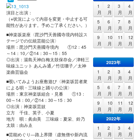
1
2
3
4
月
月
月
月
演目と出演：
（※状況によって内容を変更・中止する可
5
6
7
8
能性があります。予めご了承ください。）
月
月
月
月
■神楽坂楽座〈毘沙門天善國寺境内特設ス
9
10
11
12
テージでの伝統芸能公演〉
月
月
月
月
場所：毘沙門天善國寺境内 ①12：45
～14：10／②14：30～15：55
◎出演：湯島天神白梅太鼓保存会／津軽三
2023年
味線ユニット あんみ通／竹弦囃子／太神
1
2
3
4
楽曲芸協会
月
月
月
月
■覗いてみようお座敷遊び〈神楽坂芸者衆
5
6
7
8
による唄・三味線と踊りの公演〉
月
月
月
月
場所：東京神楽坂組合・見番 ①13：
00～14：00／②14：30～15：30
9
10
11
12
◎出演：神楽坂芸妓
月
月
月
月
立方 千佳、英子、小夏
2022年
地方 唄：眞由美 三味線：夏栄、鈴乃
太鼓：由みゑ
1
2
3
4
月
月
月
月
■芸能めぐり―路上界隈〈虚無僧や新内流