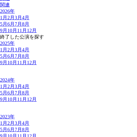
関連
2026年
1月
2月
3月
4月
5月
6月
7月
8月
9月
10月
11月
12月
終了した公演を探す
2025年
1月
2月
3月
4月
5月
6月
7月
8月
9月
10月
11月
12月
2024年
1月
2月
3月
4月
5月
6月
7月
8月
9月
10月
11月
12月
2023年
1月
2月
3月
4月
5月
6月
7月
8月
9月
10月
11月
12月