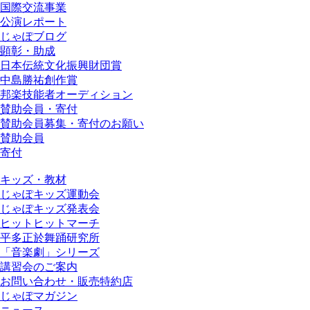
国際交流事業
公演レポート
じゃぽブログ
顕彰・助成
日本伝統文化振興財団賞
中島勝祐創作賞
邦楽技能者オーディション
賛助会員・寄付
賛助会員募集・寄付のお願い
賛助会員
寄付
キッズ・教材
じゃぽキッズ運動会
じゃぽキッズ発表会
ヒットヒットマーチ
平多正於舞踊研究所
「音楽劇」シリーズ
講習会のご案内
お問い合わせ・販売特約店
じゃぽマガジン