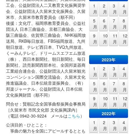
工会、公益財団法人二又教育文化振興奨学
1
2
3
4
会、公益財団法人久留米文化振興会、久留
月
月
月
月
米市、久留米市教育委員会（順不同）
5
6
7
8
後援：文化庁、福岡県教育委員会、公益社
月
月
月
月
団法人 日本三曲協会、京都三曲協会、大
阪三曲協会、佐賀県三曲協会、NHK福岡放
9
10
11
12
送局、RKB毎日放送、FBS福岡放送、九州
月
月
月
月
朝日放送、テレビ西日本、TVQ九州放送、
くーみんテレビ、ドリームスエフエム放送
（株）、西日本新聞社、朝日新聞社、毎日
2023年
新聞社、読売新聞西部本社、全国邦楽器商
1
2
3
4
工業組合連合会、公益財団法人久留米観光
月
月
月
月
コンベンション国際交流協会、久留米文化
推進協議会、日本伝統音楽振興会、（有）
5
6
7
8
邦楽ジャーナル、公益財団法人 日本伝統
月
月
月
月
文化振興財団（順不同）
9
10
11
12
問合せ：賢順記念全国箏曲祭振興会事務局
月
月
月
月
［久留米市 市民文化部 文化振興課内］
2022年
（電話 0942-30-9224 メールは
こちら
）
1
2
3
4
公演目的・ひとこと：
月
月
月
月
箏曲の魅力を全国にアピールするととも