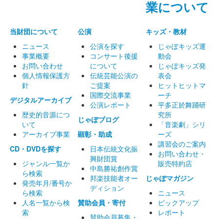
業について
当財団について
公演
キッズ・教材
ニュース
公演を探す
じゃぽキッズ運
事業概要
コンサート後援
動会
お問い合わせ
について
じゃぽキッズ発
個人情報保護方
伝統芸能公演の
表会
針
ご提案
ヒットヒットマ
国際交流事業
ーチ
デジタルアーカイブ
公演レポート
平多正於舞踊研
歴史的音源につ
究所
じゃぽブログ
いて
「音楽劇」シリ
アーカイブ事業
顕彰・助成
ーズ
講習会のご案内
CD・DVDを探す
日本伝統文化振
お問い合わせ・
興財団賞
ジャンル一覧か
販売特約店
中島勝祐創作賞
ら検索
邦楽技能者オー
じゃぽマガジン
発売年月/番号か
ディション
ら検索
ニュース
人名一覧から検
賛助会員・寄付
ピックアップ
索
レポート
賛助会員募集・