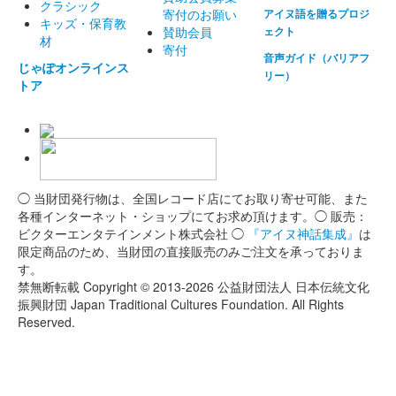
クラシック
寄付のお願い
アイヌ語を贈るプロジ
キッズ・保育教
賛助会員
ェクト
材
寄付
音声ガイド（バリアフ
じゃぽオンラインス
リー）
トア
◯ 当財団発行物は、全国レコード店にてお取り寄せ可能、また
各種インターネット・ショップにてお求め頂けます。◯ 販売：
ビクターエンタテインメント株式会社 ◯
『アイヌ神話集成』
は
限定商品のため、当財団の直接販売のみご注文を承っておりま
す。
禁無断転載 Copyright © 2013-2026 公益財団法人 日本伝統文化
振興財団 Japan Traditional Cultures Foundation. All Rights
Reserved.