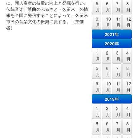
に、新人奏者の技量の向上と発掘を行い、
5
6
7
8
伝統音楽「箏曲のふるさと・久留米」の情
月
月
月
月
報を全国に発信することによって、久留米
9
10
11
12
市民の音楽文化の振興に資する。（主催
月
月
月
月
者）
2021年
2020年
1
2
3
4
月
月
月
月
5
6
7
8
月
月
月
月
9
10
11
12
月
月
月
月
2019年
1
2
3
4
月
月
月
月
5
6
7
8
月
月
月
月