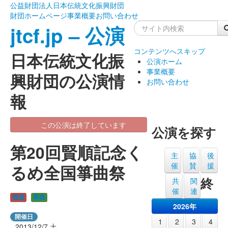
公益財団法人日本伝統文化振興財団
財団ホームページ
事業概要
お問い合わせ
jtcf.jp – 公演
コンテンツへスキップ
日本伝統文化振
公演ホーム
事業概要
興財団の公演情
お問い合わせ
報
この公演は終了しています
公演を探す
第20回賢順記念く
主
協
後
催
賛
援
るめ全国箏曲祭
終
共
関
催
連
後援
箏曲
2026年
開催日
1
2
3
4
2013/12/7
土