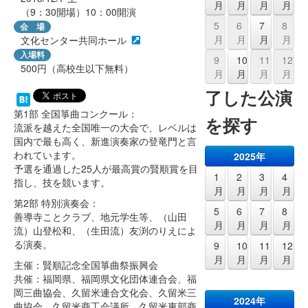
月
月
月
月
（9：30開場）10：00開演
5
6
7
8
会 場
月
月
月
月
文化センター共同ホール
入場料
9
10
11
12
500円（高校生以下無料）
月
月
月
月
了した公演
第1部 全国箏曲コンクール：
を探す
流派を越えた全国唯一の大会で、レベルは
国内で最も高く、新進演奏家の登竜門と言
われています。
2025年
予選を通過した25人が最高賞の賢順賞を目
1
2
3
4
指し、技を競います。
月
月
月
月
第2部 特別演奏会：
5
6
7
8
善導寺ことクラブ、地元学生等、（山田
月
月
月
月
流）山登松和、（生田流）友渕のりえによ
る演奏。
9
10
11
12
月
月
月
月
主催：賢順記念全国箏曲祭振興会
共催：福岡県、福岡県文化団体連合会、福
岡三曲協会、久留米連合文化会、久留米三
2024年
曲協会、久留米商工会議所、久留米東部商