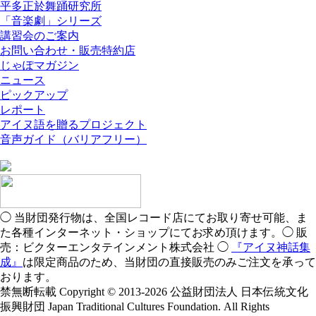
平多正於舞踊研究所
「音楽劇」シリーズ
講習会のご案内
お問い合わせ・販売特約店
じゃぽマガジン
ニュース
ピックアップ
レポート
アイヌ語を贈るプロジェクト
音声ガイド（バリアフリー）
◯ 当財団発行物は、全国レコード店にてお取り寄せ可能、ま
た各種インターネット・ショップにてお求め頂けます。◯ 販
売：ビクターエンタテインメント株式会社 ◯
『アイヌ神話集
成』
は限定商品のため、当財団の直接販売のみご注文を承って
おります。
禁無断転載 Copyright © 2013-2026 公益財団法人 日本伝統文化
振興財団 Japan Traditional Cultures Foundation. All Rights