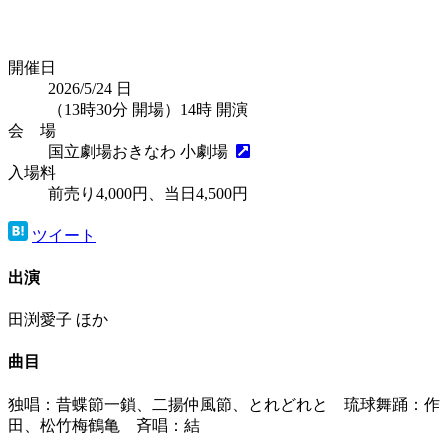
開催日
2026/5/24
日
（13時30分 開場）14時 開演
会 場
国立劇場おきなわ 小劇場
入場料
前売り4,000円、当日4,500円
ツイート
出演
田渕愛子 ほか
曲目
独唱：昔蝶節一鎖、二揚仲風節、とれどれと 琉球舞踊：作
田、松竹梅鶴亀 斉唱：結