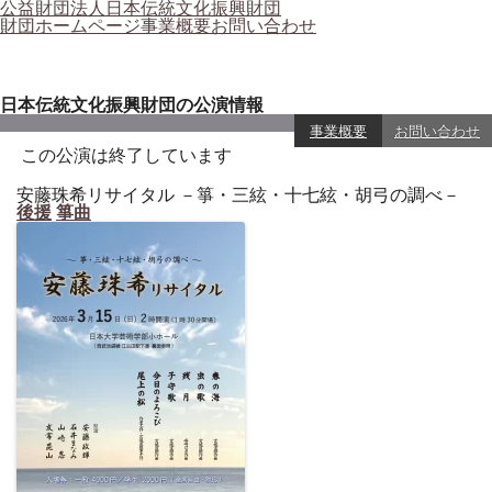
公益財団法人日本伝統文化振興財団
財団ホームページ
事業概要
お問い合わせ
日本伝統文化振興財団の公演情報
事業概要
お問い合わせ
この公演は終了しています
安藤珠希リサイタル －箏・三絃・十七絃・胡弓の調べ－
後援
箏曲