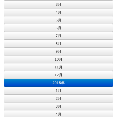
3月
4月
5月
6月
7月
8月
9月
10月
11月
12月
2015年
1月
2月
3月
4月