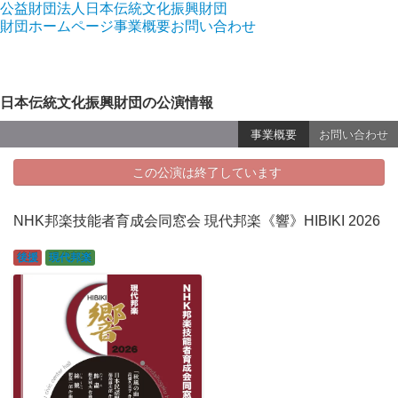
公益財団法人日本伝統文化振興財団
財団ホームページ
事業概要
お問い合わせ
日本伝統文化振興財団の公演情報
事業概要
お問い合わせ
この公演は終了しています
NHK邦楽技能者育成会同窓会 現代邦楽《響》HIBIKI 2026
後援
現代邦楽