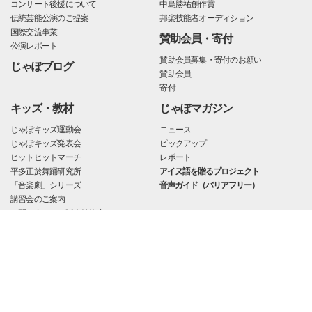
コンサート後援について
中島勝祐創作賞
伝統芸能公演のご提案
邦楽技能者オーディション
国際交流事業
賛助会員・寄付
公演レポート
賛助会員募集・寄付のお願い
じゃぽブログ
賛助会員
寄付
キッズ・教材
じゃぽマガジン
じゃぽキッズ運動会
ニュース
じゃぽキッズ発表会
ピックアップ
ヒットヒットマーチ
レポート
平多正於舞踊研究所
アイヌ語を贈るプロジェクト
「音楽劇」シリーズ
音声ガイド（バリアフリー）
講習会のご案内
お問い合わせ・販売特約店