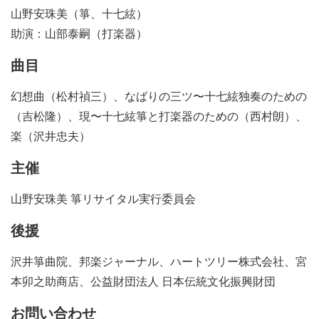
山野安珠美（箏、十七絃）
助演：山部泰嗣（打楽器）
曲目
幻想曲（松村禎三）、なばりの三ツ〜十七絃独奏のための
（吉松隆）、現〜十七絃箏と打楽器のための（西村朗）、
楽（沢井忠夫）
主催
山野安珠美 箏リサイタル実行委員会
後援
沢井箏曲院、邦楽ジャーナル、ハートツリー株式会社、宮
本卯之助商店、公益財団法人 日本伝統文化振興財団
お問い合わせ