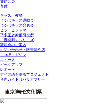
賛助会員
寄付
キッズ・教材
じゃぽキッズ運動会
じゃぽキッズ発表会
ヒットヒットマーチ
平多正於舞踊研究所
「音楽劇」シリーズ
講習会のご案内
お問い合わせ・販売特約店
じゃぽマガジン
ニュース
ピックアップ
レポート
アイヌ語を贈るプロジェクト
音声ガイド（バリアフリー）