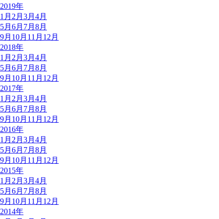
2019年
1月
2月
3月
4月
5月
6月
7月
8月
9月
10月
11月
12月
2018年
1月
2月
3月
4月
5月
6月
7月
8月
9月
10月
11月
12月
2017年
1月
2月
3月
4月
5月
6月
7月
8月
9月
10月
11月
12月
2016年
1月
2月
3月
4月
5月
6月
7月
8月
9月
10月
11月
12月
2015年
1月
2月
3月
4月
5月
6月
7月
8月
9月
10月
11月
12月
2014年