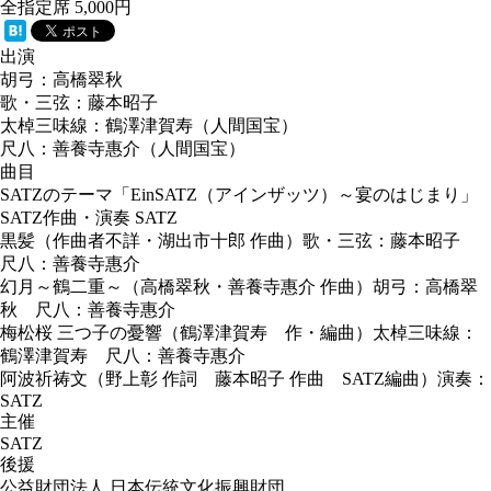
全指定席 5,000円
出演
胡弓：高橋翠秋
歌・三弦：藤本昭子
太棹三味線：鶴澤津賀寿（人間国宝）
尺八：善養寺惠介（人間国宝）
曲目
SATZのテーマ「EinSATZ（アインザッツ）～宴のはじまり」
SATZ作曲・演奏 SATZ
黒髪（作曲者不詳・湖出市十郎 作曲）歌・三弦：藤本昭子
尺八：善養寺惠介
幻月～鶴二重～（高橋翠秋・善養寺惠介 作曲）胡弓：高橋翠
秋 尺八：善養寺惠介
梅松桜 三つ子の憂響（鶴澤津賀寿 作・編曲）太棹三味線：
鶴澤津賀寿 尺八：善養寺惠介
阿波祈祷文（野上彰 作詞 藤本昭子 作曲 SATZ編曲）演奏：
SATZ
主催
SATZ
後援
公益財団法人 日本伝統文化振興財団