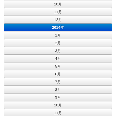
10月
11月
12月
2014年
1月
2月
3月
4月
5月
6月
7月
8月
9月
10月
11月