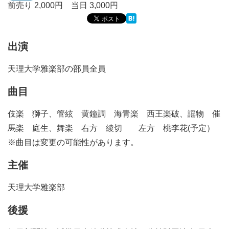
前売り 2,000円 当日 3,000円
出演
天理大学雅楽部の部員全員
曲目
伎楽 獅子、管絃 黄鐘調 海青楽 西王楽破、謡物 催
馬楽 庭生、舞楽 右方 綾切 左方 桃李花(予定）
※曲目は変更の可能性があります。
主催
天理大学雅楽部
後援