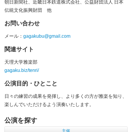
朝日新聞社、近畿日本鉄道株式会社、公益財団法人 日本
伝統文化振興財団 他
お問い合わせ
メール：
gagakubu@gmail.com
関連サイト
天理大学雅楽部
gagaku.biz/tenri/
公演目的・ひとこと
日々の練習の成果を発揮し、より多くの方が雅楽を知り、
楽しんでいただけるよう演奏いたします。
公演を探す
主催