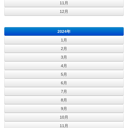
11月
12月
2024年
1月
2月
3月
4月
5月
6月
7月
8月
9月
10月
11月