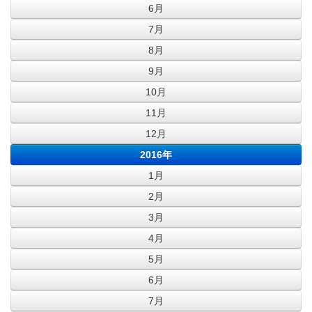
6月
7月
8月
9月
10月
11月
12月
2016年
1月
2月
3月
4月
5月
6月
7月