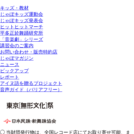
キッズ・教材
じゃぽキッズ運動会
じゃぽキッズ発表会
ヒットヒットマーチ
平多正於舞踊研究所
「音楽劇」シリーズ
講習会のご案内
お問い合わせ・販売特約店
じゃぽマガジン
ニュース
ピックアップ
レポート
アイヌ語を贈るプロジェクト
音声ガイド（バリアフリー）
◯ 当財団発行物は、全国レコード店にてお取り寄せ可能、ま