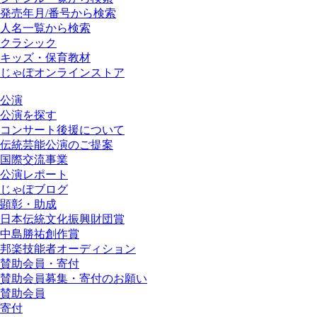
発売年月/番号から検索
人名一覧から検索
クラシック
キッズ・保育教材
じゃぽオンラインストア
公演
公演を探す
コンサート後援について
伝統芸能公演のご提案
国際交流事業
公演レポート
じゃぽブログ
顕彰・助成
日本伝統文化振興財団賞
中島勝祐創作賞
邦楽技能者オーディション
賛助会員・寄付
賛助会員募集・寄付のお願い
賛助会員
寄付