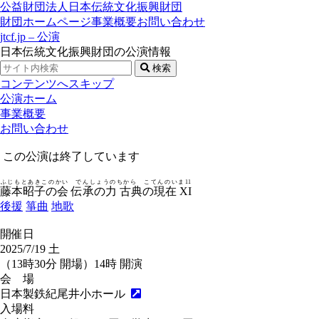
公益財団法人日本伝統文化振興財団
財団ホームページ
事業概要
お問い合わせ
jtcf.jp – 公演
日本伝統文化振興財団の公演情報
検索
コンテンツへスキップ
公演ホーム
事業概要
お問い合わせ
この公演は終了しています
ふじもとあきこのかい でんしょうのちから こてんのいま11
藤本昭子の会 伝承の力 古典の現在 XI
後援
箏曲
地歌
開催日
2025/7/19
土
（13時30分 開場）14時 開演
会 場
日本製鉄紀尾井小ホール
入場料