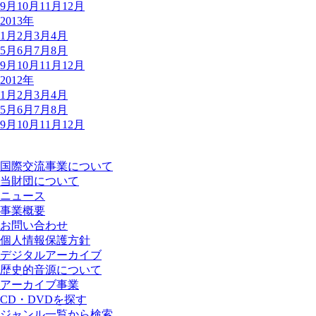
9月
10月
11月
12月
2013年
1月
2月
3月
4月
5月
6月
7月
8月
9月
10月
11月
12月
2012年
1月
2月
3月
4月
5月
6月
7月
8月
9月
10月
11月
12月
国際交流事業について
当財団について
ニュース
事業概要
お問い合わせ
個人情報保護方針
デジタルアーカイブ
歴史的音源について
アーカイブ事業
CD・DVDを探す
ジャンル一覧から検索