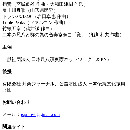
初鶯（宮城道雄 作曲・大和田建樹 作歌）
最上川舟唄（山形県民謡）
トランパル226（岩田卓也 作曲）
Triple Peaks（ファルコン 作曲）
竹籟五章（諸井誠 作曲）
二本の尺八と群の為の合奏協奏曲「覚」（船川利夫 作曲）
主催
一般社団法人 日本尺八演奏家ネットワーク（JSPN）
後援
有限会社 邦楽ジャーナル、公益財団法人 日本伝統文化振興
財団
お問い合わせ
メール：
jspn.live@gmail.com
関連サイト