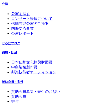
公演
公演を探す
コンサート後援について
伝統芸能公演のご提案
国際交流事業
公演レポート
じゃぽブログ
顕彰・助成
日本伝統文化振興財団賞
中島勝祐創作賞
邦楽技能者オーディション
賛助会員・寄付
賛助会員募集・寄付のお願い
賛助会員
寄付