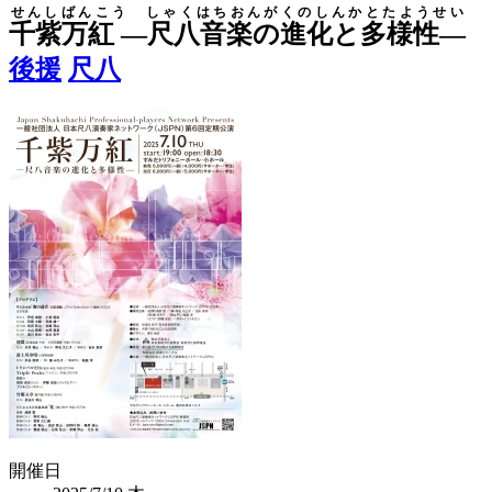
せんしばんこう しゃくはちおんがくのしんかとたようせい
千紫万紅 ―尺八音楽の進化と多様性—
後援
尺八
開催日