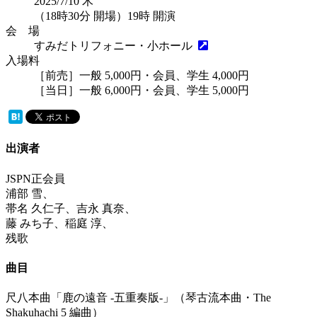
2025/7/10
木
（18時30分 開場）19時 開演
会 場
すみだトリフォニー・小ホール
入場料
［前売］一般 5,000円・会員、学生 4,000円
［当日］一般 6,000円・会員、学生 5,000円
出演者
JSPN正会員
浦部 雪、
帯名 久仁子、吉永 真奈、
藤 みち子、稲庭 淳、
残歌
曲目
尺八本曲「鹿の遠音 -五重奏版-」（琴古流本曲・The
Shakuhachi 5 編曲）