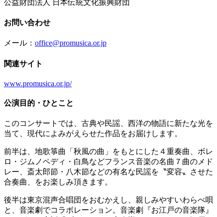
公益財団法人 日本伝統文化振興財団
お問い合わせ
メール：
office@promusica.or.jp
関連サイト
www.promusica.or.jp/
公演目的・ひとこと
このコンサートでは、古典や民謡、西洋の物語に新たな光を
当て、現代によみがえらせた作品をお届けします。
前半は、地歌箏曲「秋風の曲」をもとにした４重奏曲、ボレ
ロ・ジムノペディ・白鳥などフランス音楽の名曲７曲のメド
レー、斎太郎節・八木節などの有名な民謡を〝変容〟させた
合奏曲、をお楽しみ頂きます。
後半は東京混声合唱団をおむかえし、親しみやすいわらべ唄
と、音楽劇でコラボレーション。音楽劇『お江戸の音楽隊』