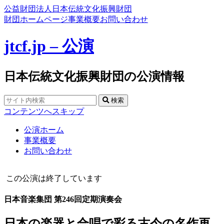
公益財団法人日本伝統文化振興財団
財団ホームページ
事業概要
お問い合わせ
jtcf.jp – 公演
日本伝統文化振興財団の公演情報
検索
コンテンツへスキップ
公演ホーム
事業概要
お問い合わせ
この公演は終了しています
日本音楽集団 第246回定期演奏会
日本の楽器と合唱で彩る古今の名作再