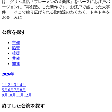
は、グリム童話『ブレーメンの音楽隊』をベースにお江戸バ
ージョンに〝再創造〟した新作です。お江戸で起こった大事
件！！そこで繰り広げられる動物達のわくわく、ドキドキを
お楽しみに！！
公演を探す
主催
協賛
後援
共催
関連
2026年
1月
2月
3月
4月
5月
6月
7月
8月
9月
10月
11月
12月
終了した公演を探す