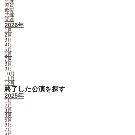
主催
協賛
後援
共催
関連
2026年
1月
2月
3月
4月
5月
6月
7月
8月
9月
10月
11月
12月
終了した公演を探す
2025年
1月
2月
3月
4月
5月
6月
7月
8月