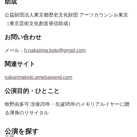
助成
公益財団法人東京都歴史文化財団 アーツカウンシル東京
［東京芸術文化創造発信助成］
お問い合わせ
メール：
h.nakajima.koto@gmail.com
関連サイト
nakajimakoto.amebaownd.com
公演目的・ひとこと
牧野由多可 没後20年・生誕95年のメモリアルイヤーに贈
る渾身のリサイタル
公演を探す