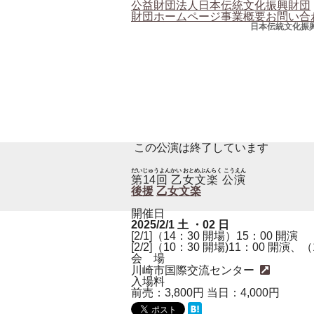
公益財団法人日本伝統文化振興財団
財団ホームページ
事業概要
お問い合
日本伝統文化振
この公演は終了しています
だいじゅうよんかい おとめぶんらく こうえん
第14回 乙女文楽 公演
後援
乙女文楽
開催日
2025/2/1
土
・02
日
[2/1]（14：30 開場）15：00 開演
[2/2]（10：30 開場)11：00 開演、
会 場
川崎市国際交流センター
入場料
前売：3,800円 当日：4,000円