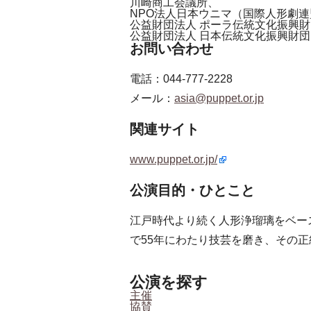
川崎商工会議所、
NPO法人日本ウニマ（国際人形劇連
公益財団法人 ポーラ伝統文化振興財
公益財団法人 日本伝統文化振興財団
お問い合わせ
電話：044-777-2228
メール：
asia@puppet.or.jp
関連サイト
www.puppet.or.jp/
公演目的・ひとこと
江戸時代より続く人形浄瑠璃をベー
で55年にわたり技芸を磨き、その
公演を探す
主催
協賛