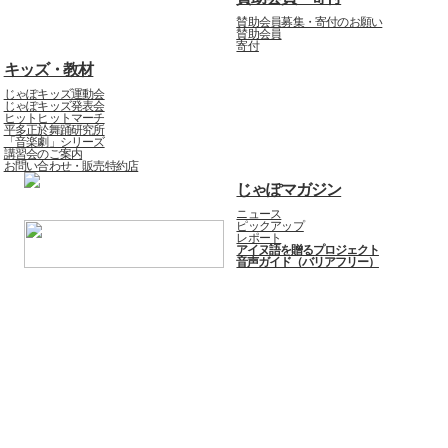
賛助会員募集・寄付のお願い
賛助会員
寄付
キッズ・教材
じゃぽキッズ運動会
じゃぽキッズ発表会
ヒットヒットマーチ
平多正於舞踊研究所
「音楽劇」シリーズ
講習会のご案内
お問い合わせ・販売特約店
じゃぽマガジン
ニュース
ピックアップ
レポート
アイヌ語を贈るプロジェクト
音声ガイド（バリアフリー）