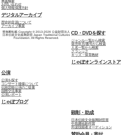
事業概要
お問い合わせ
個人情報保護方針
デジタルアーカイブ
歴史的音源について
アーカイブ事業
禁無断転載 Copyright © 2013-2026 公益財団法人
CD・DVDを探す
日本伝統文化振興財団 Japan Traditional Cultures
Foundation. All Rights Reserved.
ジャンル一覧から検索
発売年月/番号から検索
人名一覧から検索
クラシック
キッズ・保育教材
じゃぽオンラインストア
公演
公演を探す
コンサート後援について
伝統芸能公演のご提案
国際交流事業
公演レポート
じゃぽブログ
顕彰・助成
日本伝統文化振興財団賞
中島勝祐創作賞
邦楽技能者オーディション
賛助会員・寄付