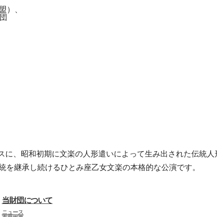
盟）、
団
スに、昭和初期に文楽の人形遣いによって生み出された伝統人
正統を継承し続けるひとみ座乙女文楽の本格的な公演です。
当財団について
ニュース