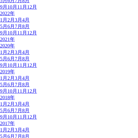
5月
6月
7月
8月
9月
10月
11月
12月
2022年
1月
2月
3月
4月
5月
6月
7月
8月
9月
10月
11月
12月
2021年
2020年
1月
2月
3月
4月
5月
6月
7月
8月
9月
10月
11月
12月
2019年
1月
2月
3月
4月
5月
6月
7月
8月
9月
10月
11月
12月
2018年
1月
2月
3月
4月
5月
6月
7月
8月
9月
10月
11月
12月
2017年
1月
2月
3月
4月
5月
6月
7月
8月