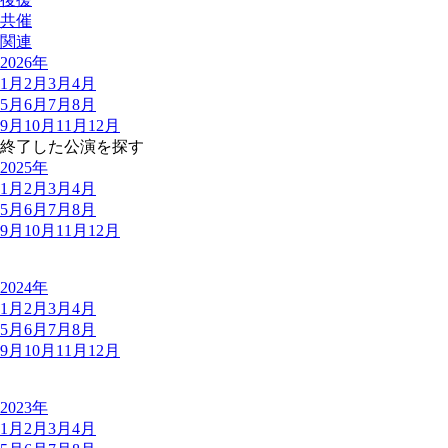
共催
関連
2026年
1月
2月
3月
4月
5月
6月
7月
8月
9月
10月
11月
12月
終了した公演を探す
2025年
1月
2月
3月
4月
5月
6月
7月
8月
9月
10月
11月
12月
2024年
1月
2月
3月
4月
5月
6月
7月
8月
9月
10月
11月
12月
2023年
1月
2月
3月
4月