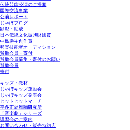
伝統芸能公演のご提案
国際交流事業
公演レポート
じゃぽブログ
顕彰・助成
日本伝統文化振興財団賞
中島勝祐創作賞
邦楽技能者オーディション
賛助会員・寄付
賛助会員募集・寄付のお願い
賛助会員
寄付
キッズ・教材
じゃぽキッズ運動会
じゃぽキッズ発表会
ヒットヒットマーチ
平多正於舞踊研究所
「音楽劇」シリーズ
講習会のご案内
お問い合わせ・販売特約店