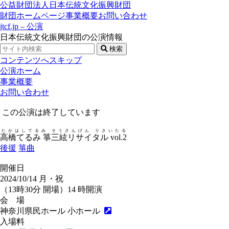
公益財団法人日本伝統文化振興財団
財団ホームページ
事業概要
お問い合わせ
jtcf.jp – 公演
日本伝統文化振興財団の公演情報
検索
コンテンツへスキップ
公演ホーム
事業概要
お問い合わせ
この公演は終了しています
たかはしてるみ そうさんげん りさいたる
高橋てるみ 箏三絃リサイタル vol.2
後援
箏曲
開催日
2024/10/14
月・祝
（13時30分 開場）14 時開演
会 場
神奈川県民ホール 小ホール
入場料