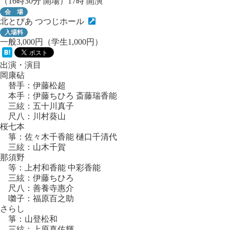
（16時30分 開場）17時 開演
会 場
北とびあ つつじホール
入場料
一般3,000円（学生1,000円）
出演・演目
岡康砧
替手：伊藤松超
本手：伊藤ちひろ 斎藤瑞香能
三絃：五十川真子
尺八：川村葵山
桜七本
箏：佐々木千香能 樋口千清代
三絃：山木千賀
那須野
等：上村和香能 中彩香能
三絃：伊藤ちひろ
尺八：善養寺惠介
囃子：福原百之助
さらし
箏：山登松和
三絃：上原真佐輝