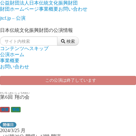
公益財団法人日本伝統文化振興財団
財団ホームページ
事業概要
お問い合わせ
jtcf.jp – 公演
日本伝統文化振興財団の公演情報
検索
コンテンツへスキップ
公演ホーム
事業概要
お問い合わせ
この公演は終了しています
だいろっかい しょうのかい
第6回 翔の会
後援
箏曲
開催日
2024/3/25
月