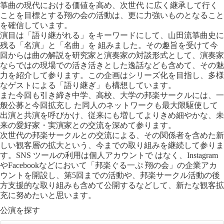
箏曲の現代における価値を高め、次世代 に広く継承して行く
ことを目標とする翔の会の活動は、更に力強いものとなること
を確信しています。
演目は「語り継がれる」をキーワードにして、山田流箏曲史に
残る「名演」と「名曲」を 組みました。その趣旨を受けて今
回からは曲の解説を研究家と演奏家の対談形式として、演奏家
ならではの現場での活き活きとした逸話なども含めて、その魅
力を紹介して参ります。この企画はシリーズ化を目指し、多様
なゲストによる「語り継ぎ」も構想しています。
また今回も引き締き中学、高校、大学の邦楽サークルには、一
般公募と今回拡充し た同人のネットワークも最大限駆使して
出演と共演を呼びかけ、従来にも増してよりきめ細やかな、未
来の愛好家・実演家との交流を深めて参ります。
次世代の邦楽サークルとの交流による、その関係者を含めた新
しい観客層の拡大という、今までの取り組みを継続して参りま
す。SNS ツールの利用は個人アカウントで はなく、Instagram
やFacebookなどにおいて「邦楽ぐる一ぷ 翔の会」の企業アカ
ウントを開設し、第5回までの活動や、邦楽サークル活動の後
方支援的な取り組みも含めて公開するなどして、新たな観客拡
充に努めたいと思います。
公演を探す