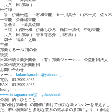
尺八：田辺頌山
松竹梅
箏：伊藤松超、上村和香能、五十川真子、山木千賀、佐々木
千香能、斎藤瑞香能
箏低音：上原真佐輝
三絃：山登松和、伊藤ちひろ、樋口千清代、中彩香能
尺八：田辺頌山、善養寺惠介、川村葵山
囃子：福原百之助
主催
邦楽ぐるーぷ 翔の会
後援
日本伝統音楽振興会、（有）邦楽ジャーナル、公益財団法人
日本伝統文化振興財団
お問い合わせ
メール：
kokorokanadete@yahoo.co.jp
電話：03-3909-8935
FAX：03-3909-8935
Instagram
www.instagram.com/@hogakushonokai
公演目的・ひとこと
翔の会は第6回目の開催に向けて強力な新メンバーを迎えまし
た。若い演奏家と 多彩な芸系の継承者の参加により、山田流