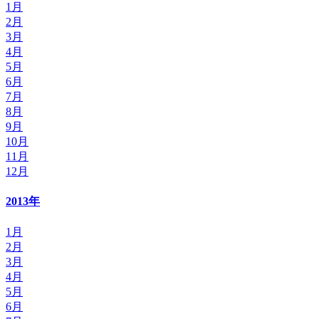
1月
2月
3月
4月
5月
6月
7月
8月
9月
10月
11月
12月
2013年
1月
2月
3月
4月
5月
6月