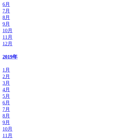
6月
7月
8月
9月
10月
11月
12月
2019年
1月
2月
3月
4月
5月
6月
7月
8月
9月
10月
11月