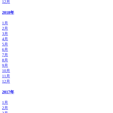
12月
2018年
1月
2月
3月
4月
5月
6月
7月
8月
9月
10月
11月
12月
2017年
1月
2月