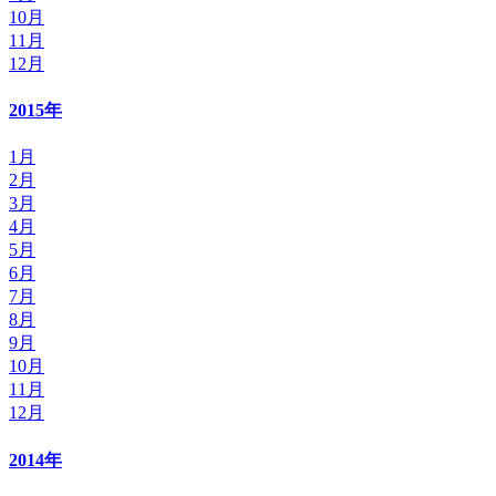
10月
11月
12月
2015年
1月
2月
3月
4月
5月
6月
7月
8月
9月
10月
11月
12月
2014年