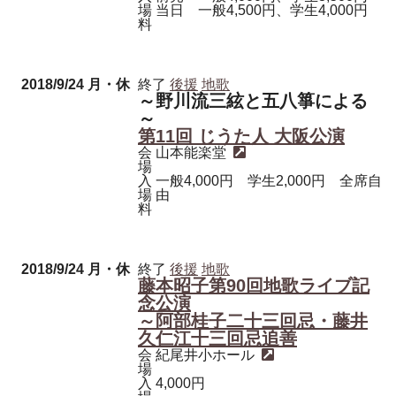
場
当日 一般4,500円、学生4,000円
料
2018/9/24
月・休
終了
後援
地歌
～野川流三絃と五八箏による
～
第11回 じうた人 大阪公演
会
山本能楽堂
場
入
一般4,000円 学生2,000円 全席自
場
由
料
2018/9/24
月・休
終了
後援
地歌
藤本昭子第90回地歌ライブ記
念公演
～阿部桂子二十三回忌・藤井
久仁江十三回忌追善
会
紀尾井小ホール
場
入
4,000円