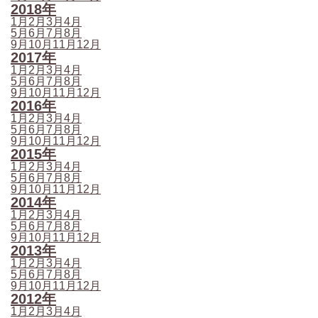
2018年
1月
2月
3月
4月
5月
6月
7月
8月
9月
10月
11月
12月
2017年
1月
2月
3月
4月
5月
6月
7月
8月
9月
10月
11月
12月
2016年
1月
2月
3月
4月
5月
6月
7月
8月
9月
10月
11月
12月
2015年
1月
2月
3月
4月
5月
6月
7月
8月
9月
10月
11月
12月
2014年
1月
2月
3月
4月
5月
6月
7月
8月
9月
10月
11月
12月
2013年
1月
2月
3月
4月
5月
6月
7月
8月
9月
10月
11月
12月
2012年
1月
2月
3月
4月