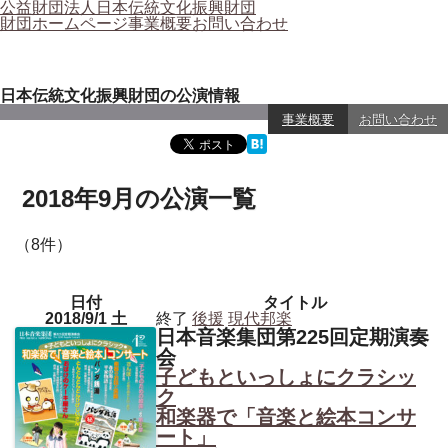
公益財団法人日本伝統文化振興財団
財団ホームページ
事業概要
お問い合わせ
日本伝統文化振興財団の公演情報
事業概要
お問い合わせ
2018年9月の公演一覧
（8件）
日付
タイトル
2018/9/1
土
終了
後援
現代邦楽
日本音楽集団第225回定期演奏
会
子どもといっしょにクラシッ
ク
和楽器で「音楽と絵本コンサ
ート」