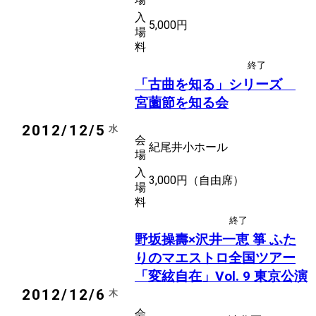
入
5,000円
場
料
終了
後援
古曲
「古曲を知る」シリーズ
宮薗節を知る会
2012/12/5
水
会
紀尾井小ホール
場
入
3,000円（自由席）
場
料
終了
後援
現代邦楽
野坂操壽×沢井一恵 箏 ふた
りのマエストロ全国ツアー
「変絃自在」Vol. 9 東京公演
2012/12/6
木
会