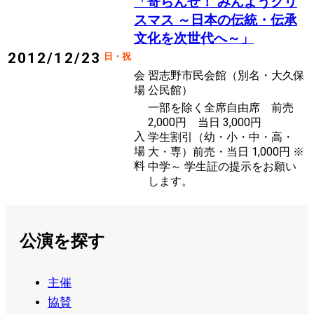
「寄らんせ！ みんようクリ
スマス ～日本の伝統・伝承
文化を次世代へ～」
2012/12/23
日・祝
会
習志野市民会館（別名・大久保
場
公民館）
一部を除く全席自由席 前売
2,000円 当日 3,000円
入
学生割引（幼・小・中・高・
場
大・専）前売・当日 1,000円 ※
料
中学～ 学生証の提示をお願い
します。
公演を探す
主催
協賛