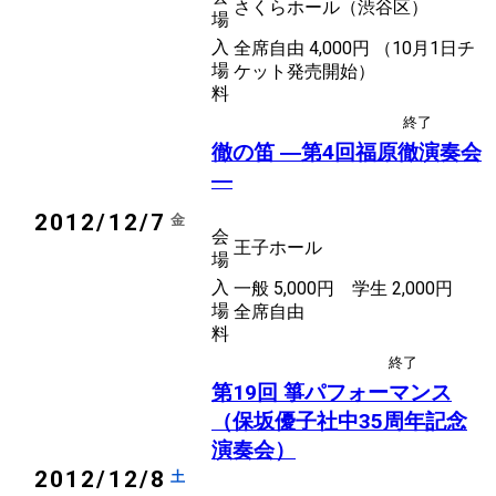
さくらホール（渋谷区）
場
入
全席自由 4,000円 （10月1日チ
場
ケット発売開始）
料
終了
後援
笛
徹の笛 ―第4回福原徹演奏会
―
2012/12/7
金
会
王子ホール
場
入
一般 5,000円 学生 2,000円
場
全席自由
料
終了
後援
箏曲
第19回 箏パフォーマンス
（保坂優子社中35周年記念
演奏会）
2012/12/8
土