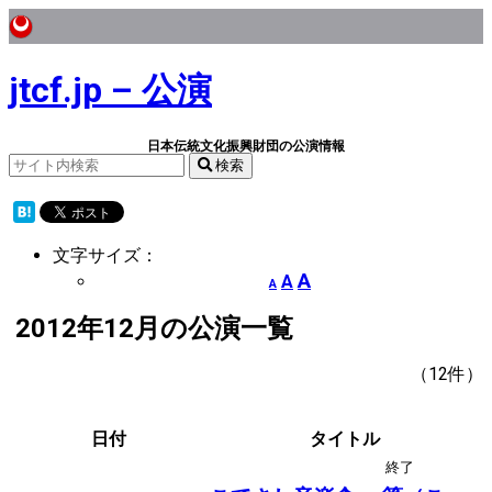
jtcf.jp – 公演
日本伝統文化振興財団の公演情報
検索
文字サイズ：
A
A
A
2012年12月の公演一覧
（12件）
日付
タイトル
終了
後援
箏曲