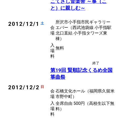
こてさし音楽舎 ～箏（こ
と）に親しむ～
所沢市小手指市民ギャラリー
2012/12/1
土
会
エバー（西武池袋線 小手指駅
場
北口直結 小手指タワーズ東
棟）
入
無料
場
料
終了
後援
箏曲
第19回 賢順記念くるめ全国
箏曲祭
2012/12/2
日
会
石橋文化ホール（福岡県久留米
場
市野中町）
入
全席自由 500円（高校生以下無
場
料）
料