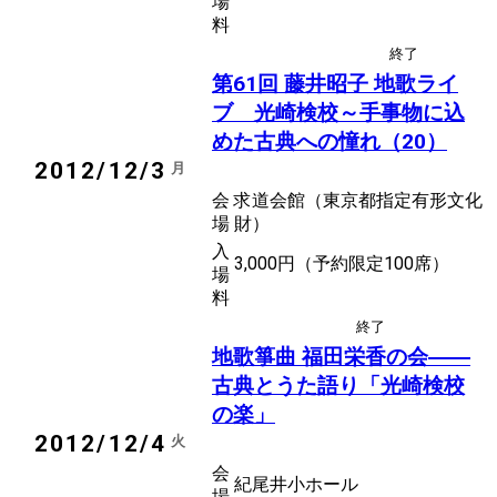
場
料
終了
後援
地歌
第61回 藤井昭子 地歌ライ
ブ 光崎検校～手事物に込
めた古典への憧れ（20）
2012/12/3
月
会
求道会館（東京都指定有形文化
場
財）
入
3,000円（予約限定100席）
場
料
終了
後援
箏曲
地歌
地歌箏曲 福田栄香の会――
古典とうた語り「光崎検校
の楽」
2012/12/4
火
会
紀尾井小ホール
場