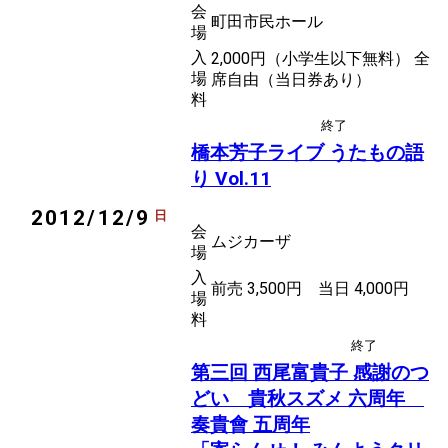
会
町田市民ホール
場
入
2,000円（小学生以下無料） 全
場
席自由（当日券あり）
料
終了
後援
箏曲
地歌
橋本芳子ライブ うたもの語
り Vol.11
2012/12/9
日
会
ムジカーザ
場
入
前売 3,500円 当日 4,000円
場
料
終了
後援
民謡
第三回 西尾富貴子 感謝のつ
どい 貴秋スズメ 六周年
奏貴會 五周年