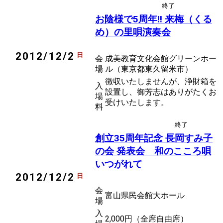
終了
後援
民俗芸能
お陰様で5周年!! 来梅（くる
め）の里唄演奏会
2012/12/2
日
会
成美教育文化会館グリーンホー
場
ル（東京都東久留米市）
徴収いたしませんが、浄財箱を
入
設置し、御芳志はありがたくお
場
受けいたします。
料
終了
後援
民謡
創立35周年記念 長岡すみ子
の会 発表会 和のこころ唄
いつがれて
2012/12/2
日
会
富山県民会館大ホール
場
入
2,000円（全席自由席）