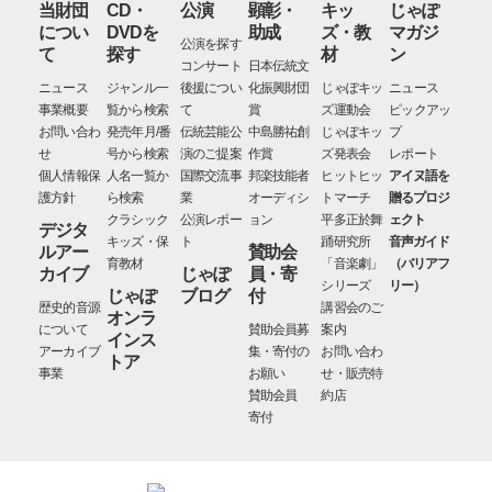
当財団
CD・
公演
顕彰・
キッ
じゃぽ
につい
DVDを
助成
ズ・教
マガジ
公演を探す
て
探す
材
ン
コンサート
日本伝統文
ニュース
ジャンル一
後援につい
化振興財団
じゃぽキッ
ニュース
事業概要
覧から検索
て
賞
ズ運動会
ピックアッ
お問い合わ
発売年月/番
伝統芸能公
中島勝祐創
じゃぽキッ
プ
せ
号から検索
演のご提案
作賞
ズ発表会
レポート
個人情報保
人名一覧か
国際交流事
邦楽技能者
ヒットヒッ
アイヌ語を
護方針
ら検索
業
オーディシ
トマーチ
贈るプロジ
クラシック
公演レポー
ョン
平多正於舞
ェクト
デジタ
キッズ・保
ト
踊研究所
音声ガイド
ルアー
賛助会
育教材
「音楽劇」
（バリアフ
カイブ
じゃぽ
員・寄
シリーズ
リー）
じゃぽ
ブログ
付
歴史的音源
講習会のご
オンラ
について
賛助会員募
案内
インス
アーカイブ
集・寄付の
お問い合わ
トア
事業
お願い
せ・販売特
賛助会員
約店
寄付