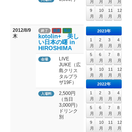
月
月
月
月
9
10
11
12
月
月
月
月
2012/8/9
終了
後援
箏曲
2023年
kotolin+ 美し
木
1
2
3
4
い日本の曙 in
月
月
月
月
HIROSHIMA
5
6
7
8
LIVE
会場
月
月
月
月
JUKE（広
9
10
11
12
島クリス
月
月
月
月
タルプラ
ザ19F）
2022年
1
2
3
4
2,500円
入場料
月
月
月
月
（当日
3,000円）
5
6
7
8
ドリンク
月
月
月
月
別
9
10
11
12
月
月
月
月