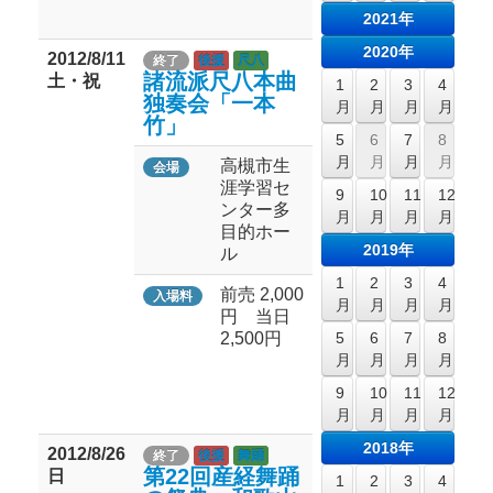
2021年
2020年
2012/8/11
終了
後援
尺八
諸流派尺八本曲
土・祝
1
2
3
4
独奏会「一本
月
月
月
月
竹」
5
6
7
8
月
月
月
月
高槻市生
会場
涯学習セ
9
10
11
12
ンター多
月
月
月
月
目的ホー
2019年
ル
1
2
3
4
前売 2,000
入場料
月
月
月
月
円 当日
2,500円
5
6
7
8
月
月
月
月
9
10
11
12
月
月
月
月
2018年
2012/8/26
終了
後援
舞踊
第22回産経舞踊
日
1
2
3
4