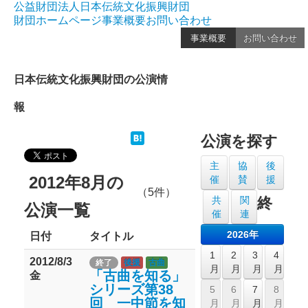
公益財団法人日本伝統文化振興財団
財団ホームページ
事業概要
お問い合わせ
事業概要
お問い合わせ
日本伝統文化振興財団の公演情
報
公演を探す
主
協
後
2012年8月の
催
賛
援
（5件）
共
関
終
公演一覧
催
連
2026年
日付
タイトル
1
2
3
4
2012/8/3
終了
後援
古曲
月
月
月
月
「古曲を知る」
金
シリーズ第38
5
6
7
8
回 一中節を知
月
月
月
月