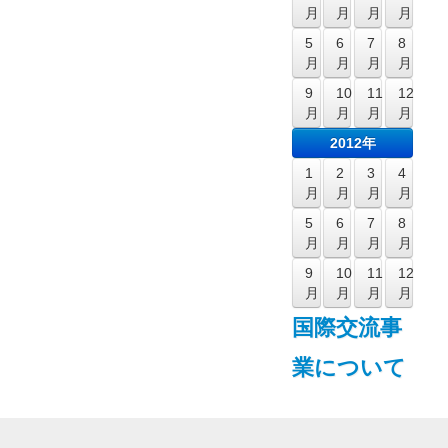
月
月
月
月
5
6
7
8
月
月
月
月
9
10
11
12
月
月
月
月
2012年
1
2
3
4
月
月
月
月
5
6
7
8
月
月
月
月
9
10
11
12
月
月
月
月
国際交流事
業について