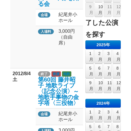
る会
9
10
11
12
月
月
月
月
紀尾井小
会場
ホール
了した公演
3,000円
入場料
を探す
（自由
席）
2025年
1
2
3
4
月
月
月
月
5
6
7
8
2012/8/4
月
月
月
月
終了
後援
地歌
第60回 藤井昭
土
9
10
11
12
子 地歌ライブ
月
月
月
月
〈記念公演〉～
地歌手事物の金
字塔〈三役物〉
2024年
1
2
3
4
紀尾井小
会場
月
月
月
月
ホール
5
6
7
8
3,000円
入場料