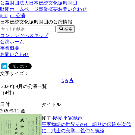
公益財団法人日本伝統文化振興財団
財団ホームページ
事業概要
お問い合わせ
jtcf.jp – 公演
日本伝統文化振興財団の公演情報
検索
コンテンツへスキップ
公演ホーム
事業概要
お問い合わせ
文字サイズ：
A
A
A
2020年9月の公演一覧
（4件）
日付
タイトル
2020/9/11
金
終了
後援
平家琵琶
平家物語の世界その4 語りの伝統を次代
に 武士の美学―義仲と義経