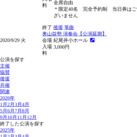
全席自由
料
＊限定40名 完全予約制 当日券はご
ざいません
終了
後援
箏曲
奥山益勢 演奏会【公演延期】
2020/9/29
火
会場
紀尾井小ホール
入場
3,000円
料
公演を探す
主催
協賛
後援
共催
関連
2026年
1月
2月
3月
4月
5月
6月
7月
8月
9月
10月
11月
12月
終了した公演を探す
2025年
1月
2月
3月
4月