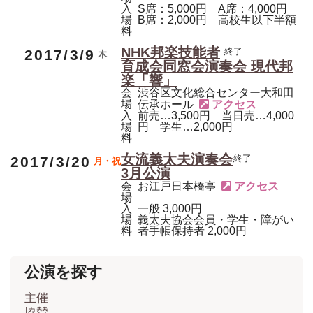
入
S席：5,000円 A席：4,000円
場
B席：2,000円 高校生以下半額
料
NHK邦楽技能者
終了
後援
現代邦楽
2017/3/9
木
育成会同窓会演奏会 現代邦
楽「響」
会
渋谷区文化総合センター大和田
場
伝承ホール
入
前売…3,500円 当日売…4,000
場
円 学生…2,000円
料
女流義太夫演奏会
終了
後援
義太夫
2017/3/20
月・祝
3月公演
会
お江戸日本橋亭
場
入
一般 3,000円
場
義太夫協会会員・学生・障がい
料
者手帳保持者 2,000円
公演を探す
主催
協賛