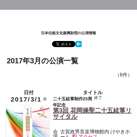
日本伝統文化振興財団の公演情報
2017年3月の公演一覧
（6件）
日付
タイトル
終了
後援
二十五絃箏
2017/3/1
二十五絃箏制作25周
水
年記念
第3回 花岡操聖二十五絃箏リ
サイタル
会
古賀政男音楽博物館内 けやきホ
場
ール