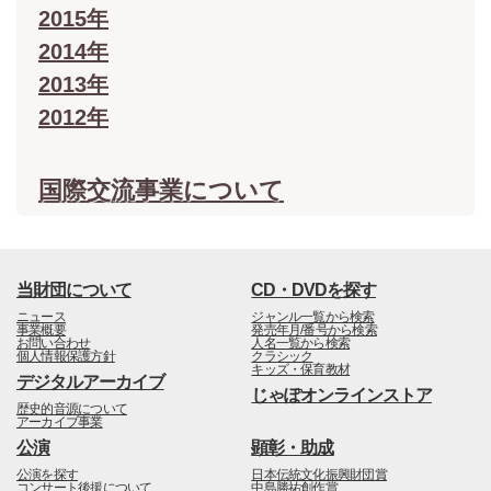
2015年
2014年
2013年
2012年
国際交流事業について
当財団について
CD・DVDを探す
ニュース
ジャンル一覧から検索
事業概要
発売年月/番号から検索
お問い合わせ
人名一覧から検索
個人情報保護方針
クラシック
キッズ・保育教材
デジタルアーカイブ
じゃぽオンラインストア
歴史的音源について
アーカイブ事業
公演
顕彰・助成
公演を探す
日本伝統文化振興財団賞
コンサート後援について
中島勝祐創作賞