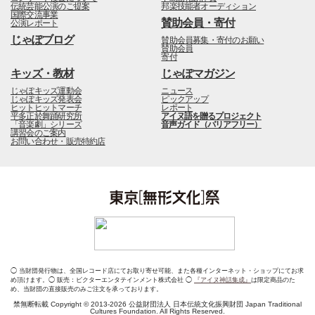
伝統芸能公演のご提案
邦楽技能者オーディション
国際交流事業
賛助会員・寄付
公演レポート
じゃぽブログ
賛助会員募集・寄付のお願い
賛助会員
寄付
キッズ・教材
じゃぽマガジン
じゃぽキッズ運動会
ニュース
じゃぽキッズ発表会
ピックアップ
ヒットヒットマーチ
レポート
平多正於舞踊研究所
アイヌ語を贈るプロジェクト
「音楽劇」シリーズ
音声ガイド（バリアフリー）
講習会のご案内
お問い合わせ・販売特約店
◯ 当財団発行物は、全国レコード店にてお取り寄せ可能、また各種インターネット・ショップにてお求
め頂けます。◯ 販売：ビクターエンタテインメント株式会社 ◯
『アイヌ神話集成』
は限定商品のた
め、当財団の直接販売のみご注文を承っております。
禁無断転載 Copyright © 2013-2026 公益財団法人 日本伝統文化振興財団 Japan Traditional
Cultures Foundation. All Rights Reserved.