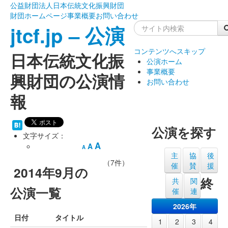
公益財団法人日本伝統文化振興財団
財団ホームページ
事業概要
お問い合わせ
jtcf.jp – 公演
コンテンツへスキップ
日本伝統文化振
公演ホーム
事業概要
興財団の公演情
お問い合わせ
報
公演を探す
文字サイズ：
A
A
A
主
協
後
（7件）
催
賛
援
2014年9月の
終
共
関
公演一覧
催
連
2026年
日付
タイトル
1
2
3
4