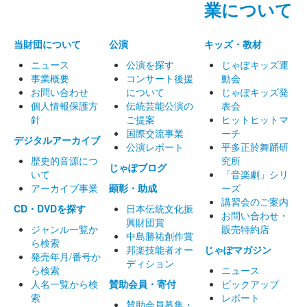
業について
当財団について
公演
キッズ・教材
ニュース
公演を探す
じゃぽキッズ運
事業概要
コンサート後援
動会
お問い合わせ
について
じゃぽキッズ発
個人情報保護方
伝統芸能公演の
表会
針
ご提案
ヒットヒットマ
国際交流事業
ーチ
デジタルアーカイブ
公演レポート
平多正於舞踊研
歴史的音源につ
究所
じゃぽブログ
いて
「音楽劇」シリ
アーカイブ事業
顕彰・助成
ーズ
講習会のご案内
CD・DVDを探す
日本伝統文化振
お問い合わせ・
興財団賞
ジャンル一覧か
販売特約店
中島勝祐創作賞
ら検索
邦楽技能者オー
じゃぽマガジン
発売年月/番号か
ディション
ら検索
ニュース
人名一覧から検
賛助会員・寄付
ピックアップ
索
レポート
賛助会員募集・