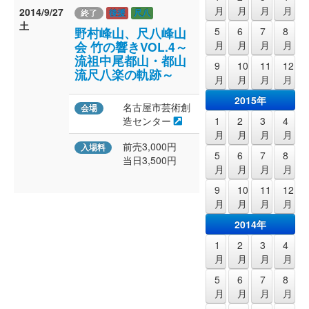
月
月
月
月
2014/9/27
終了
後援
尺八
土
5
6
7
8
野村峰山、尺八峰山
月
月
月
月
会 竹の響きVOL.4～
流祖中尾都山・都山
9
10
11
12
流尺八楽の軌跡～
月
月
月
月
2015年
名古屋市芸術創
会場
1
2
3
4
造センター
月
月
月
月
前売3,000円
入場料
5
6
7
8
当日3,500円
月
月
月
月
9
10
11
12
月
月
月
月
2014年
1
2
3
4
月
月
月
月
5
6
7
8
月
月
月
月