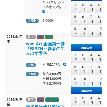
ン パウゼ カワ
1
2
3
4
イ表参道2階
月
月
月
月
5
6
7
8
2,000円
入場料
月
月
月
月
9
10
11
12
月
月
月
月
2014/9/17
終了
後援
尺八
水
com.Art 企画第一弾
2023年
「BIRTH～奏者の生
み出す景色」
1
2
3
4
月
月
月
月
MUSICASA
会場
5
6
7
8
月
月
月
月
前売3,500円
入場料
当日4,000円
9
10
11
12
学生2,500円
月
月
月
月
2022年
1
2
3
4
2014/9/19
終了
後援
現代邦楽
月
月
月
月
金
廣瀬量平作品連続演