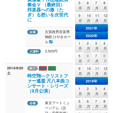
5
6
7
8
奏会Ⅴ （最終回）
月
月
月
月
邦楽器への激（た
ぎ）る想いを次世代
9
10
11
12
に
月
月
月
月
2021年
古賀政男音楽博
会場
2020年
物館 けやきホー
ル
1
2
3
4
月
月
月
月
3,500円
入場料
5
6
7
8
月
月
月
月
2014/9/20
9
10
11
12
終了
後援
尺八
土
月
月
月
月
時空翔―クリストフ
ァー遙盟 尺八本曲コ
2019年
ンサート・シリーズ
1
2
3
4
（9月公演）
月
月
月
月
5
6
7
8
東京アートミュ
会場
月
月
月
月
ージアム（設
計：安藤忠雄）