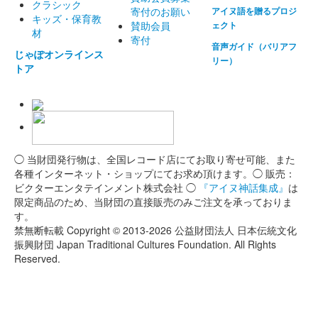
クラシック
寄付のお願い
アイヌ語を贈るプロジ
キッズ・保育教
賛助会員
ェクト
材
寄付
音声ガイド（バリアフ
じゃぽオンラインス
リー）
トア
◯ 当財団発行物は、全国レコード店にてお取り寄せ可能、また
各種インターネット・ショップにてお求め頂けます。◯ 販売：
ビクターエンタテインメント株式会社 ◯
『アイヌ神話集成』
は
限定商品のため、当財団の直接販売のみご注文を承っておりま
す。
禁無断転載 Copyright © 2013-2026 公益財団法人 日本伝統文化
振興財団 Japan Traditional Cultures Foundation. All Rights
Reserved.