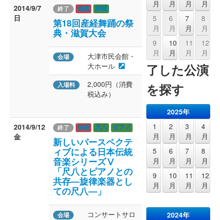
月
月
月
月
2014/9/7
終了
後援
舞踊
日
5
6
7
8
第18回産経舞踊の祭
月
月
月
月
典・滋賀大会
9
10
11
12
月
月
月
月
大津市民会館・
会場
了した公演
大ホール
2,000円（消費
を探す
入場料
税込み）
2025年
1
2
3
4
2014/9/12
終了
後援
尺八
ピアノ
月
月
月
月
金
新しいパースペクテ
ィブによる日本伝統
5
6
7
8
音楽シリーズⅤ
月
月
月
月
「尺八とピアノとの
9
10
11
12
共存―旋律楽器とし
月
月
月
月
ての尺八―」
コンサートサロ
2024年
会場