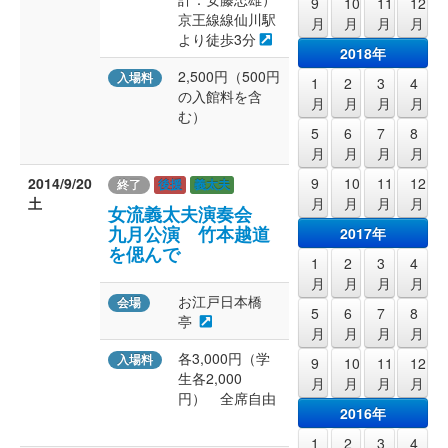
9
10
11
12
京王線線仙川駅
月
月
月
月
より徒歩3分
2018年
2,500円（500円
入場料
1
2
3
4
の入館料を含
月
月
月
月
む）
5
6
7
8
月
月
月
月
9
10
11
12
2014/9/20
終了
後援
義太夫
月
月
月
月
土
女流義太夫演奏会
九月公演 竹本越道
2017年
を偲んで
1
2
3
4
月
月
月
月
お江戸日本橋
会場
5
6
7
8
亭
月
月
月
月
各3,000円（学
入場料
9
10
11
12
生各2,000
月
月
月
月
円） 全席自由
2016年
1
2
3
4