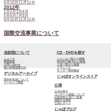
9月
10月
11月
12月
2012年
1月
2月
3月
4月
5月
6月
7月
8月
9月
10月
11月
12月
国際交流事業について
当財団について
CD・DVDを探す
ニュース
ジャンル一覧から検索
事業概要
発売年月/番号から検索
お問い合わせ
人名一覧から検索
個人情報保護方針
クラシック
キッズ・保育教材
デジタルアーカイブ
じゃぽオンラインストア
歴史的音源について
アーカイブ事業
公演
公演を探す
コンサート後援について
伝統芸能公演のご提案
国際交流事業
公演レポート
じゃぽブログ