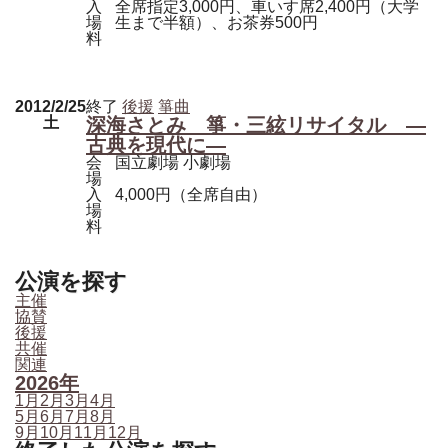
入
全席指定3,000円、車いす席2,400円（大学
場
生まで半額）、お茶券500円
料
2012/2/25
終了
後援
箏曲
土
深海さとみ 箏・三絃リサイタル ―
古典を現代に―
会
国立劇場 小劇場
場
入
4,000円（全席自由）
場
料
公演を探す
主催
協賛
後援
共催
関連
2026年
1月
2月
3月
4月
5月
6月
7月
8月
9月
10月
11月
12月