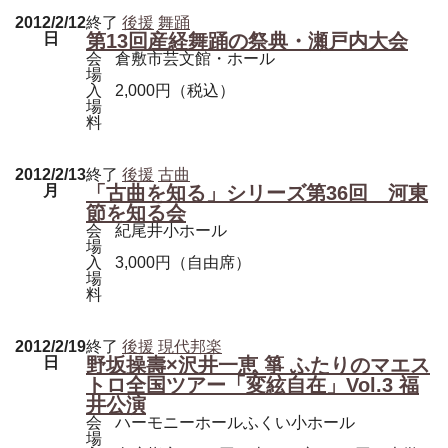
2012/2/12
終了
後援
舞踊
日
第13回産経舞踊の祭典・瀬戸内大会
会
倉敷市芸文館・ホール
場
入
2,000円（税込）
場
料
2012/2/13
終了
後援
古曲
月
「古曲を知る」シリーズ第36回 河東
節を知る会
会
紀尾井小ホール
場
入
3,000円（自由席）
場
料
2012/2/19
終了
後援
現代邦楽
日
野坂操壽×沢井一恵 箏 ふたりのマエス
トロ全国ツアー「変絃自在」Vol.3 福
井公演
会
ハーモニーホールふくい小ホール
場