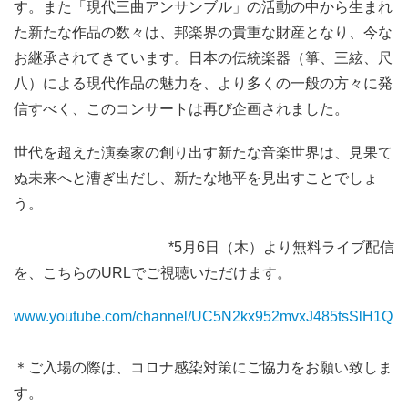
す。また「現代三曲アンサンブル」の活動の中から生まれ
た新たな作品の数々は、邦楽界の貴重な財産となり、今な
お継承されてきています。日本の伝統楽器（箏、三絃、尺
八）による現代作品の魅力を、より多くの一般の方々に発
信すべく、このコンサートは再び企画されました。
世代を超えた演奏家の創り出す新たな音楽世界は、見果て
ぬ未来へと漕ぎ出だし、新たな地平を見出すことでしょ
う。
*5月6日（木）より無料ライブ配信
を、こちらのURLでご視聴いただけます。
www.youtube.com/channel/UC5N2kx952mvxJ485tsSlH1Q
＊ご入場の際は、コロナ感染対策にご協力をお願い致しま
す。