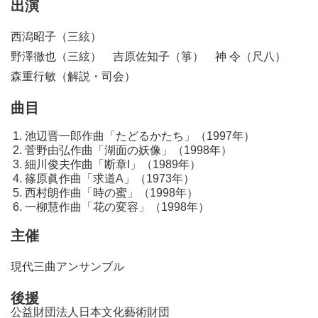
出演
西潟昭子（三絃）
野澤徹也（三絃） 吉原佐知子（箏） 神 令（尺八）
森重行敏（解説・司会）
曲目
池辺晋一郎作曲「たどるかたち」（1997年）
菅野由弘作曲「湖面の妖像」（1998年）
細川俊夫作曲「断章I」（1989年）
篠原眞作曲「求道A」（1973年）
西村朗作曲「時の蜜」（1998年）
一柳慧作曲「花の変容」（1998年）
主催
現代三曲アンサンブル
後援
公益財団法人日本文化藝術財団