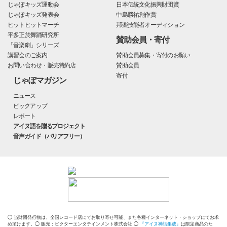
じゃぽキッズ運動会
日本伝統文化振興財団賞
じゃぽキッズ発表会
中島勝祐創作賞
ヒットヒットマーチ
邦楽技能者オーディション
平多正於舞踊研究所
賛助会員・寄付
「音楽劇」シリーズ
講習会のご案内
賛助会員募集・寄付のお願い
お問い合わせ・販売特約店
賛助会員
寄付
じゃぽマガジン
ニュース
ピックアップ
レポート
アイヌ語を贈るプロジェクト
音声ガイド（バリアフリー）
◯ 当財団発行物は、全国レコード店にてお取り寄せ可能、また各種インターネット・ショップにてお求
め頂けます。◯ 販売：ビクターエンタテインメント株式会社 ◯
『アイヌ神話集成』
は限定商品のた