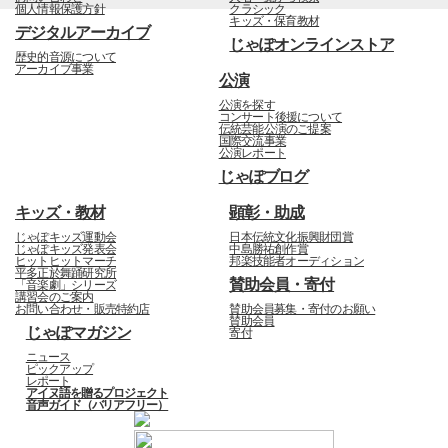
個人情報保護方針
クラシック
キッズ・保育教材
デジタルアーカイブ
じゃぽオンラインストア
歴史的音源について
アーカイブ事業
公演
公演を探す
コンサート後援について
伝統芸能公演のご提案
国際交流事業
公演レポート
じゃぽブログ
キッズ・教材
顕彰・助成
じゃぽキッズ運動会
日本伝統文化振興財団賞
じゃぽキッズ発表会
中島勝祐創作賞
ヒットヒットマーチ
邦楽技能者オーディション
平多正於舞踊研究所
賛助会員・寄付
「音楽劇」シリーズ
講習会のご案内
お問い合わせ・販売特約店
賛助会員募集・寄付のお願い
賛助会員
じゃぽマガジン
寄付
ニュース
ピックアップ
レポート
アイヌ語を贈るプロジェクト
音声ガイド（バリアフリー）