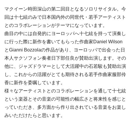
マクイーン時田深山の第二回目となるソロリサイタル。今
回は十七絃のみで日本国内外の同世代・若手アーティスト
とのコラボレーションがテーマになっています。
曲目の中には自発的にヨーロッパへ十七絃を持って演奏し
に行った際に新作を書いてもらった作曲家Daniel Wilson
とGianni Bozzolaの作品があり、ヨーロッパで出会った日
本人サクソフォン奏者日下部任良が賛助出演します。その
他に、ジャズドラマーとして大活躍中の石若駿も賛助出演
し、これからの活躍がとても期待される若手作曲家服部伶
香に新作を委嘱しています。
様々なアーティストとのコラボレーションを通して十七絃
という楽器とその音楽の可能性の幅広さと将来性を感じと
っていただき、多方面から作り出されている音楽をお楽し
みいただけたらと思います。