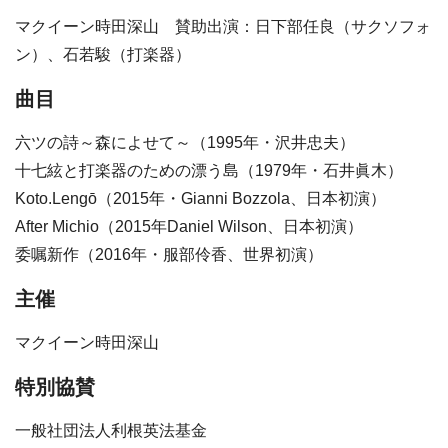
マクイーン時田深山 賛助出演：日下部任良（サクソフォ
ン）、石若駿（打楽器）
曲目
六ツの詩～森によせて～（1995年・沢井忠夫）
十七絃と打楽器のための漂う島（1979年・石井眞木）
Koto.Lengō（2015年・Gianni Bozzola、日本初演）
After Michio（2015年Daniel Wilson、日本初演）
委嘱新作（2016年・服部伶香、世界初演）
主催
マクイーン時田深山
特別協賛
一般社団法人利根英法基金