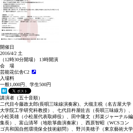
開催日
2016/4/2
土
（12時30分開場） 13時開演
会 場
芸能花伝舎C2
入場料
一般1,000円、学生500円
講演者（五十音順）
二代目今藤政太郎(長唄三味線演奏家)、大槻主税（名古屋大学
大学院工学研究科教授）、七代目杵屋佐吉（長唄三味線方）、
小松英雄（小松屋代表取締役）、田中隆文（邦楽ジャーナル編
集長）、富山清琴（地歌箏曲演奏家）、西原智昭（WCSコン
ゴ共和国自然環境保全技術顧問）、野川美穂子（東京藝術大学