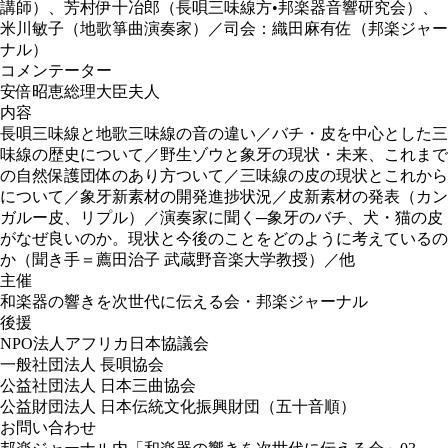
講師）、芳村伊十冶郎（長唄三味線方•邦楽器音響研究会）、
米川敏子（地歌箏曲演奏家）／司会：織田麻有佐（邦楽ジャー
ナル）
コメンテーター
安倍昭恵総理大臣夫人
内容
長唄三味線と地歌三味線の音の違い／バチ・皮を中心とした三
味線の歴史について／野生ゾウと象牙の現状・未来、これまで
の自然保護団体のあり方ついて／三味線の皮の現状とこれから
について／象牙新素材の開発進捗状況／皮新素材の発表（カン
ガルー皮、リプル）／演奏家に聞く─象牙のバチ、犬・猫の皮
がなぜ良いのか。現状と今後のことをどのように考えているの
か（聞き手＝薦田治子 武蔵野音楽大学教授）／他
主催
和楽器の響きを次世代に伝える会・邦楽ジャーナル
後援
NPO法人アフリカ日本協議会
一般社団法人 長唄協会
公益社団法人 日本三曲協会
公益財団法人 日本伝統文化振興財団（五十音順）
お問い合わせ