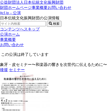
公益財団法人日本伝統文化振興財団
財団ホームページ
事業概要
お問い合わせ
jtcf.jp – 公演
日本伝統文化振興財団の公演情報
検索
コンテンツへスキップ
公演ホーム
事業概要
お問い合わせ
この公演は終了しています
象牙・皮セミナー〜和楽器の響きを次世代に伝えるために〜
後援
セミナー