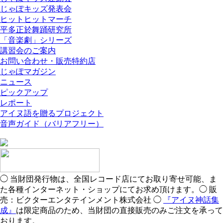
じゃぽキッズ発表会
ヒットヒットマーチ
平多正於舞踊研究所
「音楽劇」シリーズ
講習会のご案内
お問い合わせ・販売特約店
じゃぽマガジン
ニュース
ピックアップ
レポート
アイヌ語を贈るプロジェクト
音声ガイド（バリアフリー）
◯ 当財団発行物は、全国レコード店にてお取り寄せ可能、ま
た各種インターネット・ショップにてお求め頂けます。◯ 販
売：ビクターエンタテインメント株式会社 ◯
『アイヌ神話集
成』
は限定商品のため、当財団の直接販売のみご注文を承って
おります。