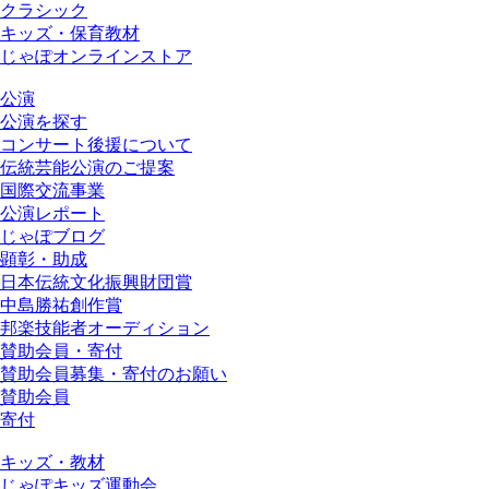
クラシック
キッズ・保育教材
じゃぽオンラインストア
公演
公演を探す
コンサート後援について
伝統芸能公演のご提案
国際交流事業
公演レポート
じゃぽブログ
顕彰・助成
日本伝統文化振興財団賞
中島勝祐創作賞
邦楽技能者オーディション
賛助会員・寄付
賛助会員募集・寄付のお願い
賛助会員
寄付
キッズ・教材
じゃぽキッズ運動会